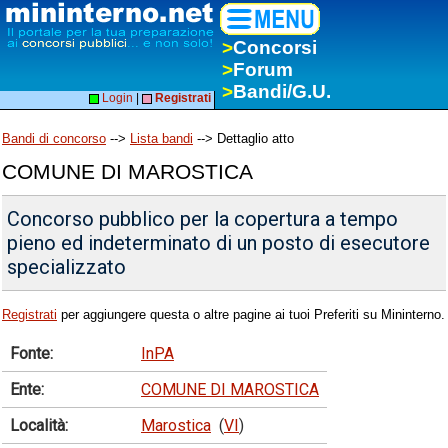
>
Concorsi
>
Forum
>
Bandi/G.U.
Login
|
Registrati
Bandi di concorso
-->
Lista bandi
--> Dettaglio atto
COMUNE DI MAROSTICA
Concorso pubblico per la copertura a tempo
pieno ed indeterminato di un posto di esecutore
specializzato
Registrati
per aggiungere questa o altre pagine ai tuoi Preferiti su Mininterno.
Fonte:
InPA
Ente:
COMUNE DI MAROSTICA
Località:
Marostica
(
VI
)