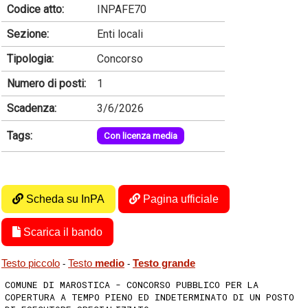
Codice atto:
INPAFE70
Sezione:
Enti locali
Tipologia:
Concorso
Numero di posti:
1
Scadenza:
3/6/2026
Tags:
Con licenza media
Scheda su InPA
Pagina ufficiale
Scarica il bando
Testo piccolo
Testo
medio
Testo grande
-
-
COMUNE DI MAROSTICA - CONCORSO PUBBLICO PER LA
COPERTURA A TEMPO PIENO ED INDETERMINATO DI UN POSTO