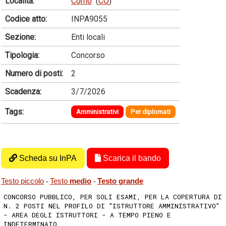
Località:
Como
(
CO
)
Codice atto:
INPA9055
Sezione:
Enti locali
Tipologia:
Concorso
Numero di posti:
2
Scadenza:
3/7/2026
Tags:
Amministrativi
Per diplomati
Scheda su InPA
Scarica il bando
Testo piccolo
Testo
medio
Testo grande
-
-
CONCORSO PUBBLICO, PER SOLI ESAMI, PER LA COPERTURA DI
N. 2 POSTI NEL PROFILO DI "ISTRUTTORE AMMINISTRATIVO"
- AREA DEGLI ISTRUTTORI - A TEMPO PIENO E
INDETERMINATO