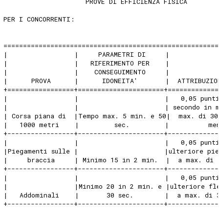
                     PROVE DI EFFICIENZA FISICA 
PER I CONCORRENTI: 
=======================================================
|                 |     PARAMETRI DI     |            
|                 |   RIFERIMENTO PER    |            
|                 |    CONSEGUIMENTO     |            
|      PROVA      |      IDONEITA'       |  ATTRIBUZIO
+=================+======================+=============
|                 |                      |   0,05 punt
|                 |                      | secondo in 
| Corsa piana di  |Tempo max. 5 min. e 50|  max. di 30
|   1000 metri    |         sec.         |          me
+-----------------+----------------------+-------------
|                 |                      |   0,05 punt
|Piegamenti sulle |                      |ulteriore pi
|     braccia     | Minimo 15 in 2 min.  |  a max. di 
+-----------------+----------------------+-------------
|                 |                      |   0,05 punt
|                 |Minimo 20 in 2 min. e |ulteriore fl
|   Addominali    |       30 sec.        |  a max. di 
+-----------------+----------------------+-------------