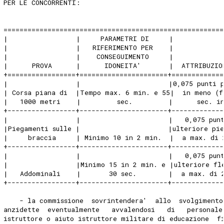
PER LE CONCORRENTI: 
=======================================================
|                 |     PARAMETRI DI     |            
|                 |   RIFERIMENTO PER    |            
|                 |    CONSEGUIMENTO     |            
|      PROVA      |      IDONEITA'       |  ATTRIBUZIO
+=================+======================+=============
|                 |                      |0,075 punti 
| Corsa piana di  |Tempo max. 6 min. e 55|  in meno (f
|   1000 metri    |         sec.         |      sec. i
+-----------------+----------------------+-------------
|                 |                      |   0,075 pun
|Piegamenti sulle |                      |ulteriore pi
|     braccia     | Minimo 10 in 2 min.  |  a max. di 
+-----------------+----------------------+-------------
|                 |                      |   0,075 pun
|                 |Minimo 15 in 2 min. e |ulteriore fl
|   Addominali    |       30 sec.        |  a max. di 
+-----------------+----------------------+-------------
    - la commissione  sovrintendera'  allo  svolgimento
anzidette  eventualmente   avvalendosi   di   personale
istruttore o aiuto istruttore militare di educazione  f