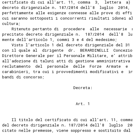
certificato di cui all'art. 11, comma  3,  lettera  a)
decreto dirigenziale n. 187/2014 dell'8  luglio  2014, 
perfettamente alle esigenze connesse alle prove di effi
cui saranno sottoposti i concorrenti risultati idonei a
cultura; 
    Ritenuto pertanto di  procedere  alle  necessarie  
precitato decreto dirigenziale n.  187/2014  dell'8  lu
mente dell'articolo 1, commi 3 e 4 del medesimo; 
    Visto l'articolo 1 del decreto dirigenziale del 31 
con il quale al  dirigente  dr.  BERARDINELLI  Concezio
Direttore Generale per il Personale Militare, e' attrib
all'adozione di taluni atti di gestione amministrativa 
reclutamento  del  personale  delle  Forze  Armate  e 
carabinieri, tra cui i provvedimenti modificativi e  i
bandi di concorso; 
                              Decreta: 
                               Art. 1 
    Il titolo del certificato di cui all'art. 11, comma
del decreto dirigenziale n. 187/2014 dell'8  luglio  20
citato nelle premesse, viene soppresso e sostituito dal 