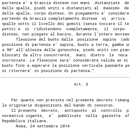
partenza e' a braccia distese con mani  distanziate  de
delle spalle, piedi uniti o distanziati al  massimo  de
delle spalle, corpo disteso. Un piegamento e' considera
partendo da braccia completamente distese  si  arriva  
spalle sotto il livello dei gomiti (senza toccare il te
petto) e  si  ridistendono  completamente,  il  corpo  
disteso, non piegato al bacino, durante l'intero movime
      flessione del busto dalla  posizione  supina  (ad
posizione di partenza e' supina, busto a terra, gambe u
a 90° all'altezza delle ginocchia, piedi uniti con pian
bloccati da altro concorrente,  mani  dietro  la  nuca 
incrociate. La flessione sara' considerata valida se si
busto fino a superare la posizione verticale passante p
si ritornera' in posizione di partenza." 
                               Art. 3 
    Per quanto non previsto nel presente decreto rimang
le originarie disposizioni del bando di concorso. 
    Il presente  decreto,  sottoposto  al  controllo  p
normativa vigente,  e'  pubblicato  nella  gazzetta  uf
Repubblica italiana. 
      Roma, 24 settembre 2014 