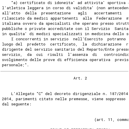
    "a) certificato di idoneita' ad attivita' sportiva 
l'atletica leggera in corso di validita' (non anteceden
all'atto  della  presentazione   agli   accertamenti   
rilasciato da medici appartenenti  alla  Federazione  m
italiana ovvero da specialisti che operano presso strut
pubbliche o private accreditate con il Servizio  Sanita
in qualita' di medici specializzati in medicina dello s
    I concorrenti in servizio  nell'Esercito  potranno 
luogo del  predetto  certificato,  la  dichiarazione  r
dirigente del servizio sanitario del Reparto/Ente press
servizio,  da  cui  risulti  l'assenza  di   controindi
svolgimento delle prove di efficienza operativa  previs
personale;". 
                               Art. 2 
    L'Allegato "C" del decreto dirigenziale n. 187/2014
2014, parimenti citato nelle premesse, viene soppresso 
dal seguente: 
                                                       
                                        (art. 11, comm