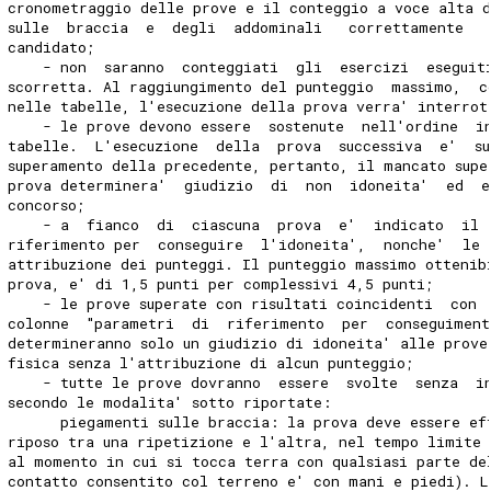
cronometraggio delle prove e il conteggio a voce alta 
sulle  braccia  e  degli  addominali   correttamente   
candidato; 
    - non  saranno  conteggiati  gli  esercizi  eseguit
scorretta. Al raggiungimento del punteggio  massimo,  c
nelle tabelle, l'esecuzione della prova verra' interrot
    - le prove devono essere  sostenute  nell'ordine  i
tabelle.  L'esecuzione  della  prova  successiva  e'  s
superamento della precedente, pertanto, il mancato supe
prova determinera'  giudizio  di  non  idoneita'  ed  e
concorso; 
    - a  fianco  di  ciascuna  prova  e'  indicato  il 
riferimento per  conseguire  l'idoneita',  nonche'  le 
attribuzione dei punteggi. Il punteggio massimo ottenib
prova, e' di 1,5 punti per complessivi 4,5 punti; 
    - le prove superate con risultati coincidenti  con 
colonne  "parametri  di  riferimento  per  conseguiment
determineranno solo un giudizio di idoneita' alle prove
fisica senza l'attribuzione di alcun punteggio; 
    - tutte le prove dovranno  essere  svolte  senza  i
secondo le modalita' sotto riportate: 
      piegamenti sulle braccia: la prova deve essere ef
riposo tra una ripetizione e l'altra, nel tempo limite 
al momento in cui si tocca terra con qualsiasi parte de
contatto consentito col terreno e' con mani e piedi). L