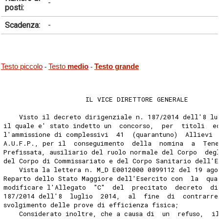
-
posti:
Scadenza:
-
Testo piccolo
Testo
medio
Testo grande
-
-
                     IL VICE DIRETTORE GENERALE 
    Visto il decreto dirigenziale n. 187/2014 dell'8 lu
il quale e' stato indetto un  concorso,  per  titoli  e
l'ammissione di complessivi  41  (quarantuno)  Allievi 
A.U.F.P., per il  conseguimento  della  nomina  a  Ten
Prefissata, ausiliario del ruolo normale del Corpo  deg
del Corpo di Commissariato e del Corpo Sanitario dell'E
    Vista la lettera n. M_D E0012000 0899112 del 19 ago
Reparto dello Stato Maggiore dell'Esercito con  la  qua
modificare l'Allegato  "C"  del  precitato  decreto  di
187/2014 dell'8  luglio  2014,  al  fine  di  contrarre
svolgimento delle prove di efficienza fisica; 
    Considerato inoltre, che a causa di  un  refuso,  i