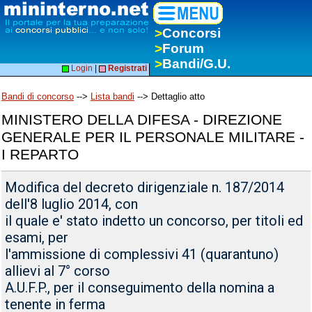
>
Concorsi
>
Forum
>
Bandi/G.U.
Login
|
Registrati
Bandi di concorso
-->
Lista bandi
--> Dettaglio atto
MINISTERO DELLA DIFESA - DIREZIONE
GENERALE PER IL PERSONALE MILITARE -
I REPARTO
Modifica del decreto dirigenziale n. 187/2014
dell'8 luglio 2014, con
il quale e' stato indetto un concorso, per titoli ed
esami, per
l'ammissione di complessivi 41 (quarantuno)
allievi al 7° corso
A.U.F.P., per il conseguimento della nomina a
tenente in ferma