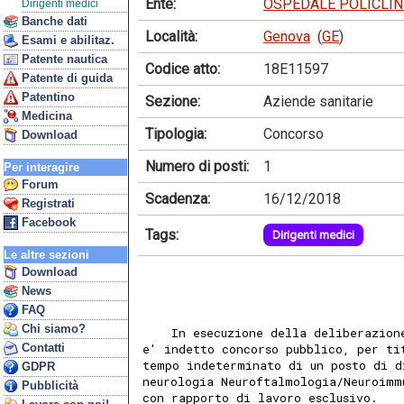
Ente:
OSPEDALE POLICLIN
Dirigenti medici
Banche dati
Località:
Genova
(
GE
)
Esami e abilitaz.
Patente nautica
Codice atto:
18E11597
Patente di guida
Patentino
Sezione:
Aziende sanitarie
Medicina
Tipologia:
Concorso
Download
Numero di posti:
1
Per interagire
Forum
Scadenza:
16/12/2018
Registrati
Facebook
Tags:
Dirigenti medici
Le altre sezioni
Download
News
FAQ
Chi siamo?
    In esecuzione della deliberazion
Contatti
e' indetto concorso pubblico, per ti
tempo indeterminato di un posto di d
GDPR
neurologia Neuroftalmologia/Neuroimm
Pubblicità
con rapporto di lavoro esclusivo. 