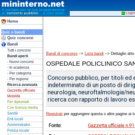
Login
Home
Quiz e bandi
Quiz concorsi
Bandi
Tutti i concorsi
Bandi di concorso
-->
Lista bandi
--> Dettaglio atto
Bandi aperti
- Nuovi concorsi
OSPEDALE POLICLINICO SA
- In scadenza
- Per categoria
Concorso pubblico, per titoli ed
- Per regione
indeterminato di un posto di diri
Ricerca avanzata
Gazzetta ufficiale
neurologia, neuroftalmologia/neu
Mobilità
ricerca con rapporto di lavoro es
Per diplomati
Con licenza media
Sanità
Registrati
per aggiungere questa o altre pagine ai tu
Enti locali
Fonte:
Gazzetta ufficiale n.
Amministrativi
Polizia locale