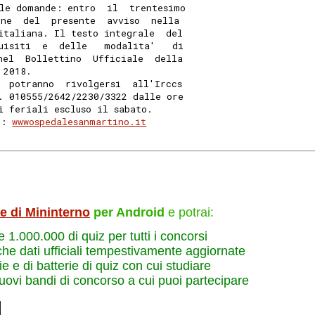
le domande: entro  il  trentesimo
one  del  presente  avviso  nella
italiana. Il testo integrale  del
uisiti  e  delle   modalita'   di
nel  Bollettino  Ufficiale  della
 2018. 
  potranno  rivolgersi  all'Irccs
. 010555/2642/2230/3322 dalle ore
i feriali escluso il sabato. 
o: 
wwwospedalesanmartino.it
le di Mininterno
per Android
e potrai:
re 1.000.000 di quiz per tutti i concorsi
che dati ufficiali tempestivamente aggiornate
e e di batterie di quiz con cui studiare
nuovi bandi di concorso a cui puoi partecipare