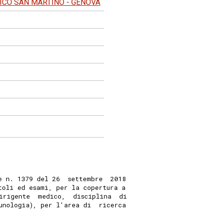
ICO SAN MARTINO - GENOVA
e n. 1379 del 26  settembre  2018
toli ed esami, per la copertura a
irigente  medico,  disciplina  di
unologia), per l'area di  ricerca