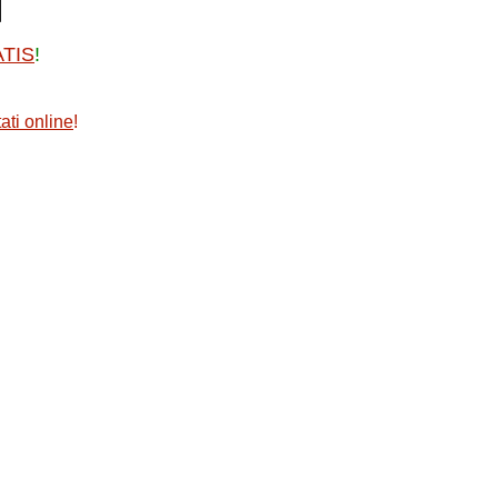
ATIS
!
ati online
!