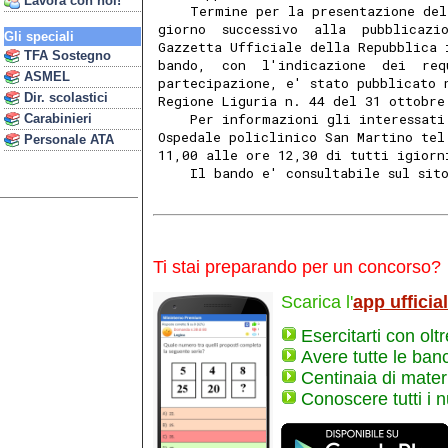
Lavora con noi!
    Termine per la presentazione del
giorno  successivo  alla  pubblicazi
Gli speciali
Gazzetta Ufficiale della Repubblica 
TFA Sostegno
bando,  con  l'indicazione  dei  req
ASMEL
partecipazione, e' stato pubblicato 
Dir. scolastici
Regione Liguria n. 44 del 31 ottobre
    Per informazioni gli interessati
Carabinieri
Ospedale policlinico San Martino tel
Personale ATA
11,00 alle ore 12,30 di tutti igiorn
    Il bando e' consultabile sul sit
Ti stai preparando per un concorso?
Scarica l'
app ufficia
Esercitarti con olt
Avere tutte le ban
Centinaia di materi
Conoscere tutti i 