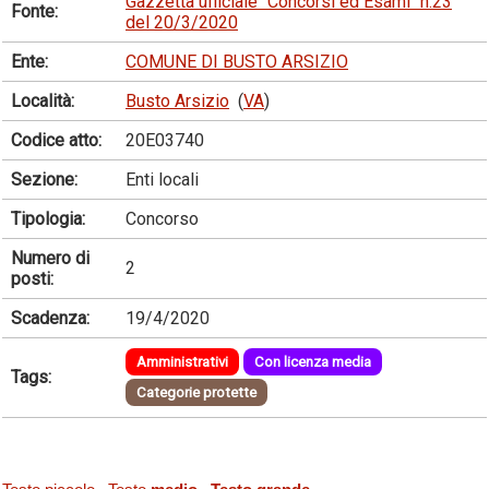
Gazzetta ufficiale "Concorsi ed Esami" n.23
Fonte:
del 20/3/2020
Ente:
COMUNE DI BUSTO ARSIZIO
Località:
Busto Arsizio
(
VA
)
Codice atto:
20E03740
Sezione:
Enti locali
Tipologia:
Concorso
Numero di
2
posti:
Scadenza:
19/4/2020
Amministrativi
Con licenza media
Tags:
Categorie protette