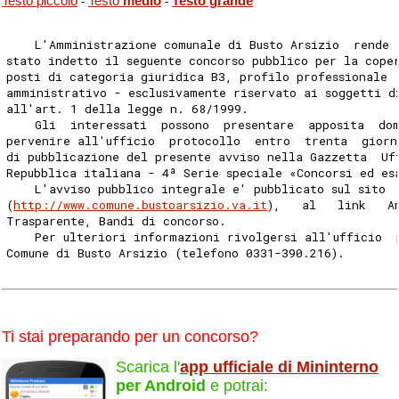
Testo piccolo
Testo
medio
Testo grande
-
-
    L'Amministrazione comunale di Busto Arsizio  rende 
stato indetto il seguente concorso pubblico per la cope
posti di categoria giuridica B3, profilo professionale 
amministrativo - esclusivamente riservato ai soggetti d
all'art. 1 della legge n. 68/1999. 
    Gli  interessati  possono  presentare  apposita  do
pervenire all'ufficio  protocollo  entro  trenta  giorn
di pubblicazione del presente avviso nella Gazzetta  Uf
Repubblica italiana - 4ª Serie speciale «Concorsi ed es
    L'avviso pubblico integrale e' pubblicato sul sito 
(
http://www.comune.bustoarsizio.va.it
),   al   link   A
Trasparente, Bandi di concorso. 
    Per ulteriori informazioni rivolgersi all'ufficio  
Comune di Busto Arsizio (telefono 0331-390.216). 
Ti stai preparando per un concorso?
Scarica l'
app ufficiale di Mininterno
per Android
e potrai: