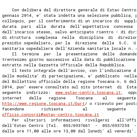
    Con delibera del direttore generale di Estav Centro
gennaio 2014, e' stata indetta una selezione pubblica, 
colloquio, per il conferimento di un incarico di  suppl
durata  pari  alla  durata  dell'aspettativa  concessa 
dell'incarico stesso, salvo anticipato rientro - di dir
di struttura  complessa  nella  disciplina  di  direzio
presidio ospedaliero, per la  direzione  della  S.C.  U
sanitaria ospedaliera dell'Azienda sanitaria locale n. 
    Il  termine  per  la  presentazione  delle  domande
trentesimo giorno successivo alla data di pubblicazione
estratto nella Gazzetta Ufficiale della Repubblica. 
    Il testo integrale dell'avviso, con l'indicazione d
delle modalita' di partecipazione, e' pubblicato  nella
del Bollettino ufficiale della regione Toscana n. 6 del
2014, puo' essere consultato sul sito internet  di  Est
seguente  indirizzo:  
www.estav-centro.toscana.it
,  opp
internet   della   regione    Toscana    al    seguente
http://www.regione.toscana.it/burt
/ o ricevuto per post
facendone       richiesta        al        seguente    
ufficio.concorsi@estav-centro.toscana.it
    Per  ulteriori  informazioni  rivolgersi   all'Uffi
dell'Estav Centro (Tel.  055/6937661  -  055/6937258  -
dalle ore 11,00 alle ore 13,00 dal lunedi' al venerdi'.