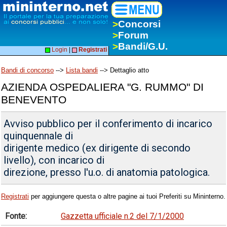
>
Concorsi
>
Forum
>
Bandi/G.U.
Login
|
Registrati
Bandi di concorso
-->
Lista bandi
--> Dettaglio atto
AZIENDA OSPEDALIERA "G. RUMMO" DI
BENEVENTO
Avviso pubblico per il conferimento di incarico
quinquennale di
dirigente medico (ex dirigente di secondo
livello), con incarico di
direzione, presso l'u.o. di anatomia patologica.
Registrati
per aggiungere questa o altre pagine ai tuoi Preferiti su Mininterno.
Fonte:
Gazzetta ufficiale n.2 del 7/1/2000