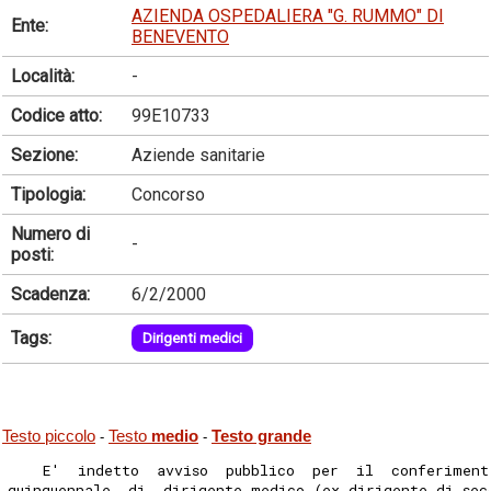
AZIENDA OSPEDALIERA "G. RUMMO" DI
Ente:
BENEVENTO
Località:
-
Codice atto:
99E10733
Sezione:
Aziende sanitarie
Tipologia:
Concorso
Numero di
-
posti:
Scadenza:
6/2/2000
Tags:
Dirigenti medici
Testo piccolo
Testo
medio
Testo grande
-
-
    E'  indetto  avviso  pubblico  per  il  conferiment
quinquennale  di  dirigente medico (ex dirigente di sec