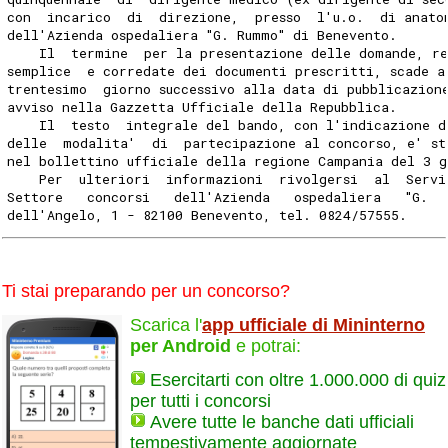
con  incarico  di  direzione,  presso  l'u.o.  di anato
dell'Azienda ospedaliera "G. Rummo" di Benevento.
    Il  termine  per la presentazione delle domande, re
semplice  e corredate dei documenti prescritti, scade a
trentesimo  giorno successivo alla data di pubblicazion
avviso nella Gazzetta Ufficiale della Repubblica.
    Il  testo  integrale del bando, con l'indicazione d
delle  modalita'  di  partecipazione al concorso, e' st
nel bollettino ufficiale della regione Campania del 3 g
    Per  ulteriori  informazioni  rivolgersi  al  Servi
Settore   concorsi   dell'Azienda   ospedaliera   "G.  
dell'Angelo, 1 - 82100 Benevento, tel. 0824/57555.
Ti stai preparando per un concorso?
Scarica l'
app ufficiale di Mininterno
per Android
e potrai:
Esercitarti con oltre 1.000.000 di quiz
per tutti i concorsi
Avere tutte le banche dati ufficiali
tempestivamente aggiornate