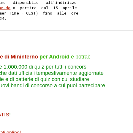
ine   disponibile   all'indirizzo
me.do
 a  partire  dal  15  aprile
mer Time - CEST)  fino  alle  ore
24. 
le di Mininterno
per Android
e potrai:
re 1.000.000 di quiz per tutti i concorsi
che dati ufficiali tempestivamente aggiornate
e e di batterie di quiz con cui studiare
nuovi bandi di concorso a cui puoi partecipare
ATIS
!
ati online
!