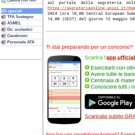
Lavora con noi!
sul  portale  della  segreteria  onl
https://segreteriaonline.unisi.it/Ho
Gli speciali
2024 (ore 10,00 Central European Sum
TFA Sostegno
14,00 (CEST) del giorno 15 maggio 20
ASMEL
Dir. scolastici
Carabinieri
Personale ATA
Ti stai preparando per un concorso?
Scarica l'
app ufficia
Esercitarti con olt
Avere tutte le ban
Centinaia di materi
Conoscere tutti i 
Scaricala subito GR
Non hai uno smartphone Android?
Esercit