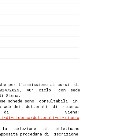
che per l'ammissione ai corsi  di
024/2025,  40°  ciclo,  con  sede
di Siena. 
sse schede sono  consultabili  in
a web dei  dottorati  di  ricerca
  di                       Siena:
ti-di-ricerca/dottorati-di-ricerc
lla   selezione   si   effettuano
apposita procedura di  iscrizione