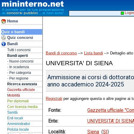
Login
Home
Quiz e bandi
Quiz concorsi
Bandi
Tutti i concorsi
Bandi di concorso
-->
Lista bandi
--> Dettaglio atto
Bandi aperti
- Nuovi concorsi
UNIVERSITA' DI SIENA
- In scadenza
- Per categoria
Ammissione ai corsi di dottorato 
- Per regione
anno accademico 2024-2025
Ricerca avanzata
Gazzetta ufficiale
Mobilità
Registrati
per aggiungere questa o altre pagine ai tu
Per diplomati
Con licenza media
Fonte:
Gazzetta ufficiale "C
Sanità
Enti locali
Ente:
UNIVERSITA' DI SIEN
Amministrativi
Polizia locale
Località:
Siena
(
SI
)