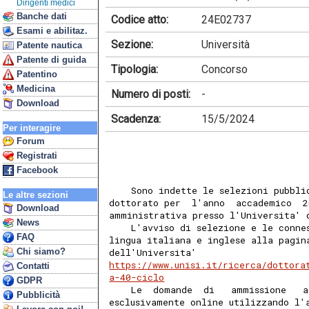
Dirigenti medici
Banche dati
Codice atto:
24E02737
Esami e abilitaz.
Sezione:
Università
Patente nautica
Patente di guida
Tipologia:
Concorso
Patentino
Medicina
Numero di posti:
-
Download
Scadenza:
15/5/2024
Per interagire
Forum
Registrati
Facebook
    Sono indette le selezioni pubbli
Le altre sezioni
dottorato per  l'anno  accademico  2
Download
amministrativa presso l'Universita' 
News
    L'avviso di selezione e le conne
FAQ
lingua italiana e inglese alla pagin
Chi siamo?
dell'Universita'                    
https://www.unisi.it/ricerca/dottora
Contatti
a-40-ciclo
GDPR
    Le  domande  di   ammissione   a
Pubblicità
esclusivamente online utilizzando l'