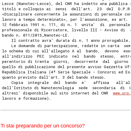
Lecce (Nanotec-Lecce), del CNR ha indetto una pubblica 
titoli e colloquio ai  sensi  dell'art.  23  del  D.P.R
«Disciplinare concernente le assunzioni di personale co
lavoro a tempo determinato», per l'assunzione, ex art. 
12 febbraio 1991 n. 171, di n. 1  unita'  di  personale
professionale di Ricercatore, livello III - Avviso di  
bando n. 011/2015_Nanotec-LE. 
    Il contratto avra' durata di n. 1 anno prorogabile.
    Le domande di partecipazione, redatte in carta  sem
lo schema di cui all'allegato A al  bando,  devono  ess
all'indirizzo  PEC  indicato  nel  bando  stesso,  entr
perentorio di trenta  giorni,  decorrente  dal  giorno 
quello di pubblicazione del presente avviso Gazzetta Uf
Repubblica Italiana (4ª Serie Speciale - Concorsi ed Es
quanto previsto dall'art. 3 del bando stesso. 
    Copia  integrale  del  bando  e'   affissa   all'al
dell'Istituto di Nanotecnologia  sede  secondaria  di  
altresi' disponibile sul sito internet del CNR  
www.urp
lavoro e formazione). 
Ti stai preparando per un concorso?