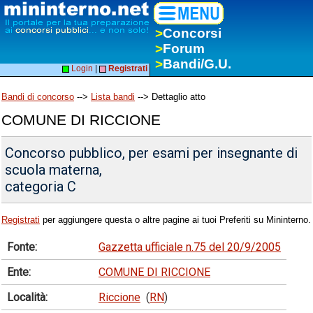
>
Concorsi
>
Forum
>
Bandi/G.U.
Login
|
Registrati
Bandi di concorso
-->
Lista bandi
--> Dettaglio atto
COMUNE DI RICCIONE
Concorso pubblico, per esami per insegnante di
scuola materna,
categoria C
Registrati
per aggiungere questa o altre pagine ai tuoi Preferiti su Mininterno.
Fonte:
Gazzetta ufficiale n.75 del 20/9/2005
Ente:
COMUNE DI RICCIONE
Località:
Riccione
(
RN
)