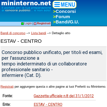
>
Concorsi
>
Forum
>
Bandi/G.U.
Login
|
Registrati
Bandi di concorso
-->
Lista bandi
--> Dettaglio atto
ESTAV - CENTRO
Concorso pubblico unificato, per titoli ed esami,
per l'assunzione a
tempo indeterminato di un collaboratore
professionale sanitario -
infermiere (Cat. D).
Registrati
per aggiungere questa o altre pagine ai tuoi Preferiti su Mininterno.
Fonte:
Gazzetta ufficiale n.8 del 31/1/2012
Ente:
ESTAV - CENTRO