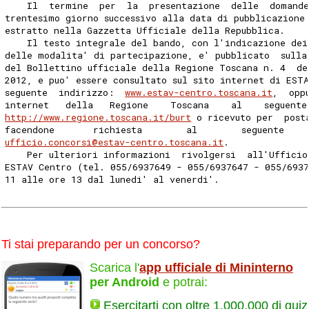
    Il  termine  per  la  presentazione  delle  domande
trentesimo giorno successivo alla data di pubblicazione
estratto nella Gazzetta Ufficiale della Repubblica. 
    Il testo integrale del bando, con l'indicazione dei
delle modalita' di partecipazione, e' pubblicato  sulla
del Bollettino ufficiale della Regione Toscana n. 4  de
2012, e puo' essere consultato sul sito internet di EST
seguente  indirizzo:  
www.estav-centro.toscana.it
,  opp
internet   della   Regione    Toscana    al    seguente
http://www.regione.toscana.it/burt
 o ricevuto per  post
facendone       richiesta        al        seguente    
ufficio.concorsi@estav-centro.toscana.it
. 
    Per ulteriori informazioni  rivolgersi  all'Ufficio
ESTAV Centro (tel. 055/6937649 - 055/6937647 - 055/6937
11 alle ore 13 dal lunedi' al venerdi'. 
Ti stai preparando per un concorso?
Scarica l'
app ufficiale di Mininterno
per Android
e potrai:
Esercitarti con oltre 1.000.000 di quiz