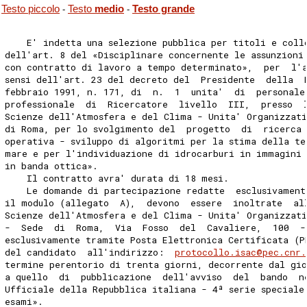
Testo piccolo
Testo
medio
Testo grande
-
-
    E' indetta una selezione pubblica per titoli e coll
dell'art. 8 del «Disciplinare concernente le assunzioni
con contratto di lavoro a tempo determinato»,  per  l'a
sensi dell'art. 23 del decreto del  Presidente  della  
febbraio 1991, n. 171, di  n.  1  unita'  di  personale
professionale  di  Ricercatore  livello  III,  presso  
Scienze dell'Atmosfera e del Clima - Unita' Organizzati
di Roma, per lo svolgimento del  progetto  di  ricerca
operativa - sviluppo di algoritmi per la stima della te
mare e per l'individuazione di idrocarburi in immagini 
in banda ottica». 
    Il contratto avra' durata di 18 mesi. 
    Le domande di partecipazione redatte  esclusivament
il modulo (allegato  A),  devono  essere  inoltrate  al
Scienze dell'Atmosfera e del Clima - Unita' Organizzati
-  Sede  di  Roma,  Via  Fosso  del  Cavaliere,  100  -
esclusivamente tramite Posta Elettronica Certificata (P
del candidato  all'indirizzo:  
protocollo.isac@pec.cnr.
termine perentorio di trenta giorni, decorrente dal gio
a quello  di  pubblicazione  dell'avviso  del  bando  n
Ufficiale della Repubblica italiana - 4ª serie speciale
esami». 