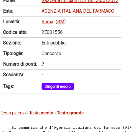
Fonte:
Gazzetta ufficiale n.22 del 20/3/2012
Ente:
AGENZIA ITALIANA DEL FARMACO
Località:
Roma
(
RM
)
Codice atto:
2E001556
Sezione:
Enti pubblici
Tipologia:
Concorso
Numero di posti:
7
Scadenza:
-
Tags:
Dirigenti medici
Testo piccolo
Testo
medio
Testo grande
-
-
    Si comunica che l'Agenzia italiana del farmaco (AIF