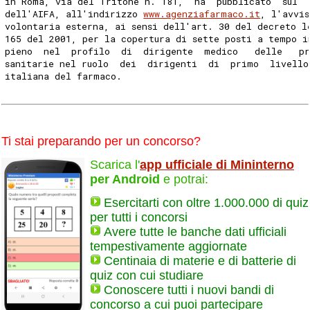
in Roma, via del Tritone n. 181,  ha  pubblicato  sul  
dell'AIFA, all'indirizzo 
www.agenziafarmaco.it
, l'avvi
volontaria esterna, ai sensi dell'art. 30 del decreto l
165 del 2001, per la copertura di sette posti a tempo i
pieno  nel  profilo  di  dirigente  medico   delle   pr
sanitarie nel ruolo  dei  dirigenti  di  primo  livello
italiana del farmaco. 
Ti stai preparando per un concorso?
Scarica l'
app ufficiale di Mininterno
per Android
e potrai:
Esercitarti con oltre 1.000.000 di quiz
per tutti i concorsi
Avere tutte le banche dati ufficiali
tempestivamente aggiornate
Centinaia di materie e di batterie di
quiz con cui studiare
Conoscere tutti i nuovi bandi di
concorso a cui puoi partecipare