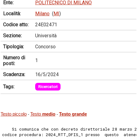
Ente:
POLITECNICO DI MILANO
Località:
Milano
(
MI
)
Codice atto:
24E02471
Sezione:
Università
Tipologia:
Concorso
Numero di
1
posti:
Scadenza:
16/5/2024
Tags:
Ricercatori
Testo piccolo
Testo
medio
Testo grande
-
-
    Si comunica che con decreto direttoriale 28 marzo 
codice procedura: 2024_RTT_DFIS_1 presso  questo  atene