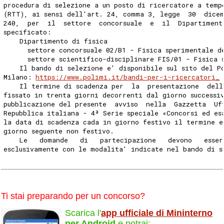
procedura di selezione a un posto di ricercatore a temp
(RTT), ai sensi dell'art. 24, comma 3, legge  30  dice
240,  per  il  settore  concorsuale  e  il  Dipartiment
specificato: 
    Dipartimento di fisica 
      settore concorsuale 02/B1 - Fisica sperimentale d
      settore scientifico-disciplinare FIS/01 - Fisica 
    Il bando di selezione e' disponibile sul sito del P
Milano: 
https://www.polimi.it/bandi-per-i-ricercatori_
    Il termine di scadenza per  la  presentazione  dell
fissato in trenta giorni decorrenti dal giorno successi
pubblicazione del presente  avviso  nella  Gazzetta  Uf
Repubblica italiana - 4ª Serie speciale «Concorsi ed es
la data di scadenza cada in giorno festivo il termine e
giorno seguente non festivo. 
    Le   domande   di   partecipazione   devono   esser
esclusivamente con le modalita' indicate nel bando di s
Ti stai preparando per un concorso?
Scarica l'
app ufficiale di Mininterno
per Android
e potrai: