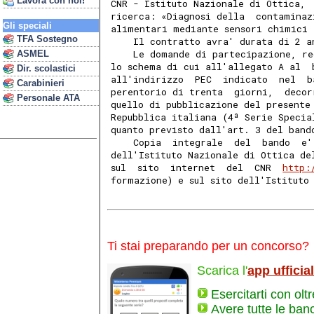
Lavora con noi!
CNR - Istituto Nazionale di Ottica, 
ricerca: «Diagnosi della  contaminaz
Gli speciali
alimentari mediante sensori chimici 
TFA Sostegno
    Il contratto avra' durata di 2 a
    Le domande di partecipazione, re
ASMEL
lo schema di cui all'allegato A al  
Dir. scolastici
all'indirizzo  PEC  indicato  nel  b
Carabinieri
perentorio di trenta  giorni,  decor
Personale ATA
quello di pubblicazione del presente
Repubblica italiana (4ª Serie Specia
quanto previsto dall'art. 3 del band
    Copia  integrale  del  bando  e'
dell'Istituto Nazionale di Ottica de
sul  sito  internet  del  CNR  
http:
formazione) e sul sito dell'Istituto
Ti stai preparando per un concorso?
Scarica l'
app ufficia
Esercitarti con olt
Avere tutte le ban