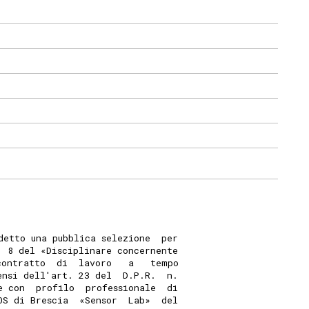
detto una pubblica selezione  per
. 8 del «Disciplinare concernente
contratto  di  lavoro   a   tempo
ensi dell'art. 23 del  D.P.R.  n.
e con  profilo  professionale  di
OS di Brescia  «Sensor  Lab»  del