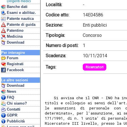
Dirigenti medici
Località:
-
Banche dati
Esami e abilitaz.
Codice atto:
14E04586
Patente nautica
Sezione:
Enti pubblici
Patente di guida
Patentino
Tipologia:
Concorso
Medicina
Download
Numero di posti:
1
Per interagire
Scadenza:
10/11/2014
Forum
Registrati
Tags:
Ricercatori
Facebook
Le altre sezioni
Download
News
FAQ
    Si avvisa che il CNR - INO ha in
titoli e colloquio ai sensi dell'art
Chi siamo?
le  assunzioni  di  personale  con  
Contatti
determinato», per l'assunzione, ai s
GDPR
171/1991, di n. 1 unita' di personal
Pubblicità
Ricercatore III livello, presso la U