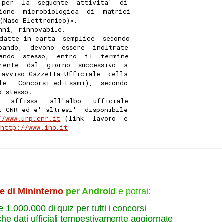
 per  la  seguente  attivita'  di
ione  microbiologica  di  matrici
(Naso Elettronico)». 
nni, rinnovabile. 
datte in carta  semplice  secondo
bando,  devono  essere  inoltrate
ando  stesso,  entro  il  termine
rente  dal  giorno  successivo  a
 avviso Gazzetta Ufficiale  della
le - Concorsi ed Esami),  secondo
o stesso. 
   affissa   all'albo   ufficiale
l CNR ed e' altresi'  disponibile
//www.urp.cnr.it
 (link  lavoro  e
 
http://www.ino.it
le di Mininterno
per Android
e potrai:
re 1.000.000 di quiz per tutti i concorsi
che dati ufficiali tempestivamente aggiornate