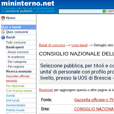
Login
Home
Quiz e bandi
Quiz concorsi
Bandi
Tutti i concorsi
Bandi di concorso
-->
Lista bandi
--> Dettaglio atto
Bandi aperti
- Nuovi concorsi
CONSIGLIO NAZIONALE DELL
- In scadenza
- Per categoria
Selezione pubblica, per titoli e c
- Per regione
unita' di personale con profilo pr
Ricerca avanzata
Gazzetta ufficiale
livello, presso la UOS di Brescia 
Mobilità
Per diplomati
Registrati
per aggiungere questa o altre pagine ai tu
Con licenza media
Sanità
Fonte:
Gazzetta ufficiale n.
Enti locali
Amministrativi
Ente:
CONSIGLIO NAZIONAL
Polizia locale