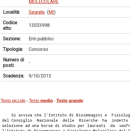
MOLECOLARE
Località:
Segrate
(
MI
)
Codice
13E03998
atto:
Sezione:
Enti pubblici
Tipologia:
Concorso
Numero di
-
posti:
Scadenza:
9/10/2013
Testo piccolo
Testo
medio
Testo grande
-
-
    Si avvisa che l'Istituto di Bioimmagini e  Fisiolog
del Consiglio  Nazionale  delle  Ricerche  ha  indetto 
selezione ad una borsa di studio per laureati  da  usufr
l'Istituto di Bioimmagini e Fisiologia Molecolare del C