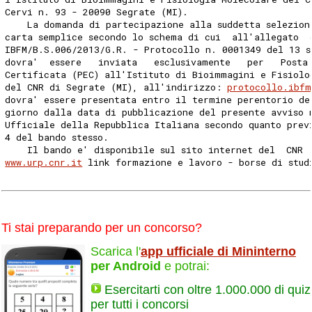
Cervi n. 93 - 20090 Segrate (MI). 
    La domanda di partecipazione alla suddetta selezion
carta semplice secondo lo schema di cui  all'allegato  
IBFM/B.S.006/2013/G.R. - Protocollo n. 0001349 del 13 s
dovra'  essere   inviata   esclusivamente   per   Posta
Certificata (PEC) all'Istituto di Bioimmagini e Fisiolo
del CNR di Segrate (MI), all'indirizzo: 
protocollo.ibfm
dovra' essere presentata entro il termine perentorio de
giorno dalla data di pubblicazione del presente avviso 
Ufficiale della Repubblica Italiana secondo quanto prev
4 del bando stesso. 
    Il bando e' disponibile sul sito internet del  CNR 
www.urp.cnr.it
 link formazione e lavoro - borse di stud
Ti stai preparando per un concorso?
Scarica l'
app ufficiale di Mininterno
per Android
e potrai:
Esercitarti con oltre 1.000.000 di quiz
per tutti i concorsi