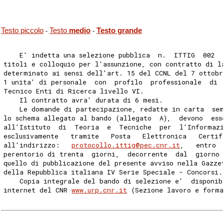
Testo piccolo
Testo
medio
Testo grande
-
-
    E' indetta una selezione pubblica  n.  ITTIG  002  
titoli e colloquio per l'assunzione, con contratto di l
determinato ai sensi dell'art. 15 del CCNL del 7 ottobr
1 unita' di personale  con  profilo  professionale  di 
Tecnico Enti di Ricerca livello VI. 
    Il contratto avra' durata di 6 mesi. 
    Le domande di partecipazione, redatte in carta  sem
lo schema allegato al bando (allegato  A),  devono  ess
all'Istituto  di  Teoria  e  Tecniche  per  l'Informazi
esclusivamente   tramite   Posta   Elettronica   Certif
all'indirizzo:   
protocollo.ittig@pec.cnr.it
,   entro 
perentorio di trenta  giorni,  decorrente  dal  giorno 
quello di pubblicazione del presente avviso nella Gazze
della Repubblica italiana IV Serie Speciale - Concorsi.
    Copia integrale del bando di selezione e'  disponib
internet del CNR 
www.urp.cnr.it
 (Sezione lavoro e forma