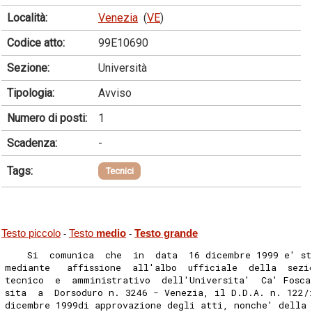
Località:
Venezia
(
VE
)
Codice atto:
99E10690
Sezione:
Università
Tipologia:
Avviso
Numero di posti:
1
Scadenza:
-
Tags:
Tecnici
Testo piccolo
Testo
medio
Testo grande
-
-
    Si  comunica  che  in  data  16 dicembre 1999 e' st
mediante   affissione  all'albo  ufficiale  della  sezi
tecnico  e  amministrativo  dell'Universita'  Ca' Fosca
sita  a  Dorsoduro n. 3246 - Venezia, il D.D.A. n. 122/
dicembre 1999di approvazione degli atti, nonche' della 