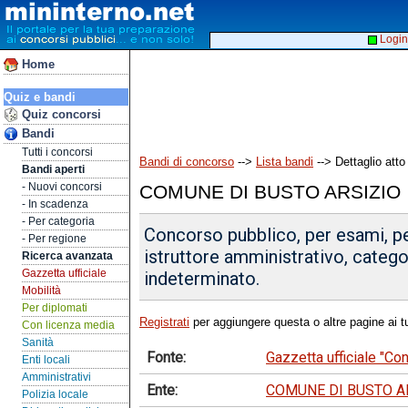
Login
Home
Quiz e bandi
Quiz concorsi
Bandi
Tutti i concorsi
Bandi di concorso
-->
Lista bandi
--> Dettaglio atto
Bandi aperti
- Nuovi concorsi
COMUNE DI BUSTO ARSIZIO
- In scadenza
- Per categoria
Concorso pubblico, per esami, per
- Per regione
istruttore amministrativo, categ
Ricerca avanzata
Gazzetta ufficiale
indeterminato.
Mobilità
Per diplomati
Registrati
per aggiungere questa o altre pagine ai tu
Con licenza media
Sanità
Fonte:
Gazzetta ufficiale "C
Enti locali
Amministrativi
Ente:
COMUNE DI BUSTO A
Polizia locale