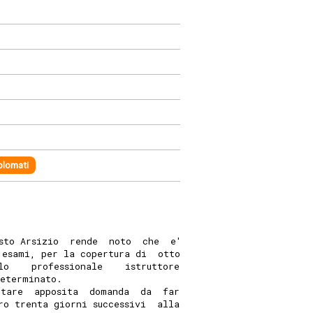
plomati
sto Arsizio  rende  noto  che  e'
 esami, per la copertura di  otto
lo    professionale    istruttore
determinato. 
ntare  apposita  domanda  da  far
ro trenta giorni successivi  alla