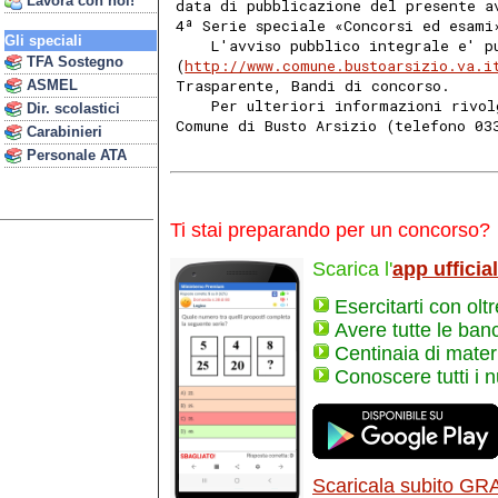
Lavora con noi!
data di pubblicazione del presente a
4ª Serie speciale «Concorsi ed esami
Gli speciali
    L'avviso pubblico integrale e' p
TFA Sostegno
(
http://www.comune.bustoarsizio.va.i
Trasparente, Bandi di concorso. 
ASMEL
    Per ulteriori informazioni rivol
Dir. scolastici
Comune di Busto Arsizio (telefono 03
Carabinieri
Personale ATA
Ti stai preparando per un concorso?
Scarica l'
app ufficia
Esercitarti con olt
Avere tutte le ban
Centinaia di materi
Conoscere tutti i 
Scaricala subito GR