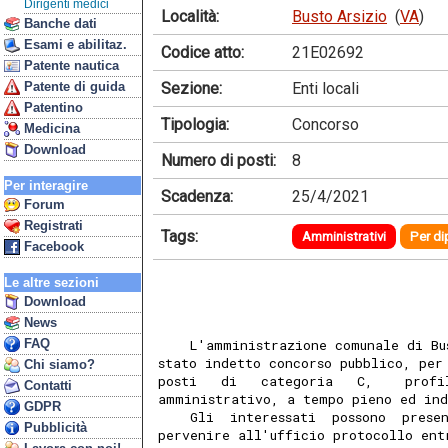
Dirigenti medici
Località:
Busto Arsizio
(
VA
)
Banche dati
Esami e abilitaz.
Codice atto:
21E02692
Patente nautica
Sezione:
Enti locali
Patente di guida
Patentino
Tipologia:
Concorso
Medicina
Download
Numero di posti:
8
Per interagire
Scadenza:
25/4/2021
Forum
Registrati
Tags:
Amministrativi
Per di
Facebook
Le altre sezioni
Download
News
FAQ
    L'amministrazione comunale di Bu
stato indetto concorso pubblico, per
Chi siamo?
posti   di   categoria   C,    profi
Contatti
amministrativo, a tempo pieno ed in
GDPR
    Gli  interessati  possono  prese
Pubblicità
pervenire all'ufficio protocollo ent