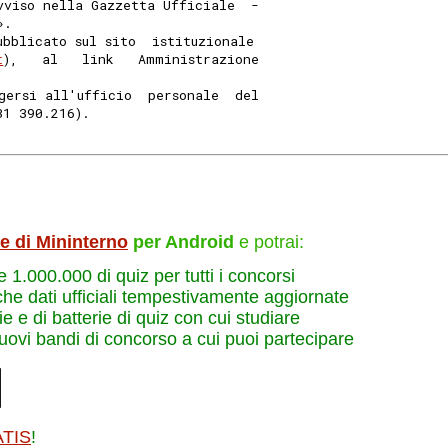
vviso nella Gazzetta Ufficiale  -
». 
ubblicato sul sito  istituzionale
t
),   al   link   Amministrazione
gersi all'ufficio  personale  del
31 390.216). 
le di Mininterno
per Android
e potrai:
re 1.000.000 di quiz per tutti i concorsi
che dati ufficiali tempestivamente aggiornate
e e di batterie di quiz con cui studiare
nuovi bandi di concorso a cui puoi partecipare
ATIS
!