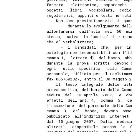
formato   elettronico,  apparecchi  
oggetti,  libri,  vocabolari,  codic
regolamenti, appunti o testi normati
    Non sono previsti servizi di gua
      -  durante lo svolgimento dell
allontanarsi  dall'aula  nei  60  mi
stessa,  salva  la facolta' di rinun
che e' verbalizzata;
      -  i  candidati  che,  per  in
patologie non incompatibili con l'id
comma 1,  lettera d), del bando, abb
durante  la  prova  scritta  devono 
ogni   utile  specifica,  alla  Came
personale,  Ufficio per il reclutame
fax 0667602327, entro il 30 maggio 2
    Il  testo  integrale  delle  ist
prova scritta, deliberato dalla Comm
seduta  del  18 aprile  2007,  e  ch
effetti  dell'art. 4,  comma  5,  de
l'assunzione  del personale della Ca
comma  3,  del  bando,  devono  osse
pubblicato  all'indirizzo  Internet 
dal  15 giugno  2007.  Dalla  medesi
altresi',  disponibile  presso  la  