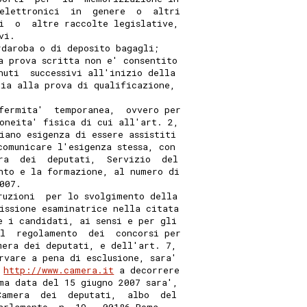
elettronici  in  genere  o  altri
i  o  altre raccolte legislative,
vi.
rdaroba o di deposito bagagli;
a prova scritta non e' consentito
nuti  successivi all'inizio della
cia alla prova di qualificazione,
fermita'  temporanea,  ovvero per
oneita' fisica di cui all'art. 2,
iano esigenza di essere assistiti
comunicare l'esigenza stessa, con
ra  dei  deputati,  Servizio  del
nto e la formazione, al numero di
007.
ruzioni  per lo svolgimento della
issione esaminatrice nella citata
e i candidati, ai sensi e per gli
l  regolamento  dei  concorsi per
mera dei deputati, e dell'art. 7,
rvare a pena di esclusione, sara'
 
http://www.camera.it
 a decorrere
ma data del 15 giugno 2007 sara',
Camera  dei  deputati,  albo  del