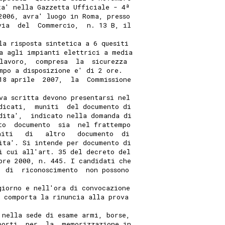
ta' nella Gazzetta Ufficiale - 4ª
2006, avra' luogo in Roma, presso
via  del  Commercio,  n. 13 B, il
la risposta sintetica a 6 quesiti
a agli impianti elettrici a media
 lavoro,  compresa  la  sicurezza
mpo a disposizione e' di 2 ore.
18 aprile  2007,  la  Commissione
va scritta devono presentarsi nel
dicati,  muniti  del documento di
dita',  indicato nella domanda di
to  documento  sia  nel frattempo
niti   di   altro   documento  di
ita'. Si intende per documento di
i cui all'art. 35 del decreto del
bre 2000, n. 445. I candidati che
  di  riconoscimento  non possono
giorno e nell'ora di convocazione
, comporta la rinuncia alla prova
 nella sede di esame armi, borse,
porti  per  la  memorizzazione in