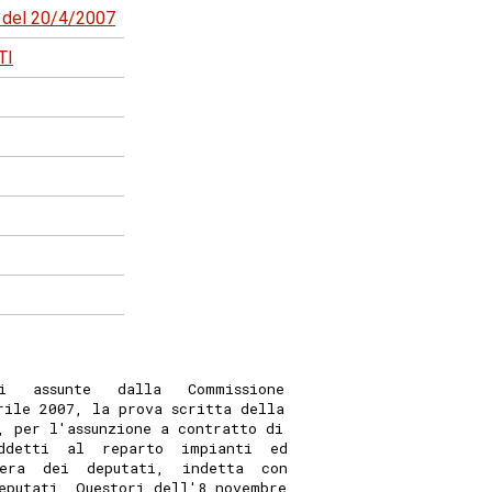
2 del 20/4/2007
TI
i   assunte   dalla   Commissione
rile 2007, la prova scritta della
, per l'assunzione a contratto di
ddetti  al  reparto  impianti  ed
era  dei  deputati,  indetta  con
eputati  Questori dell'8 novembre