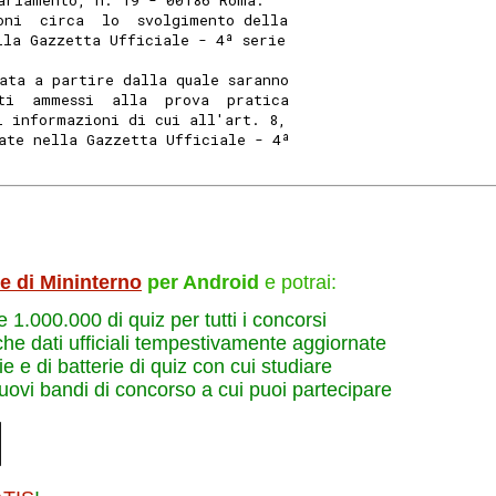
arlamento, n. 19 - 00186 Roma.
oni  circa  lo  svolgimento della
lla Gazzetta Ufficiale - 4ª serie
ata a partire dalla quale saranno
ti  ammessi  alla  prova  pratica
i informazioni di cui all'art. 8,
ate nella Gazzetta Ufficiale - 4ª
le di Mininterno
per Android
e potrai:
re 1.000.000 di quiz per tutti i concorsi
che dati ufficiali tempestivamente aggiornate
e e di batterie di quiz con cui studiare
nuovi bandi di concorso a cui puoi partecipare