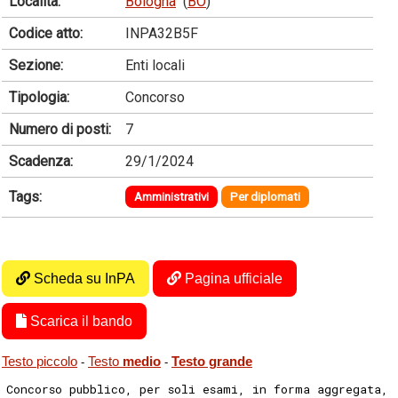
Località:
Bologna
(
BO
)
Codice atto:
INPA32B5F
Sezione:
Enti locali
Tipologia:
Concorso
Numero di posti:
7
Scadenza:
29/1/2024
Tags:
Amministrativi
Per diplomati
Scheda su InPA
Pagina ufficiale
Scarica il bando
Testo piccolo
Testo
medio
Testo grande
-
-
Concorso pubblico, per soli esami, in forma aggregata,