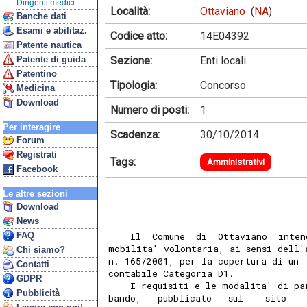
Dirigenti medici
Località:
Ottaviano
(
NA
)
Banche dati
Esami e abilitaz.
Codice atto:
14E04392
Patente nautica
Sezione:
Enti locali
Patente di guida
Patentino
Tipologia:
Concorso
Medicina
Download
Numero di posti:
1
Per interagire
Scadenza:
30/10/2014
Forum
Registrati
Tags:
Amministrativi
Facebook
Le altre sezioni
Download
News
FAQ
    Il  Comune  di  Ottaviano  inten
mobilita' volontaria, ai sensi dell'
Chi siamo?
n. 165/2001, per la copertura di un 
Contatti
contabile Categoria D1. 
GDPR
    I requisiti e le modalita' di pa
Pubblicità
bando,   pubblicato   sul    sito   