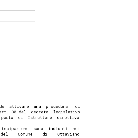
de  attivare  una  procedura   di
art. 30 del  decreto  legislativo
 posto  di  Istruttore  direttivo
rtecipazione  sono  indicati  nel
 del    Comune    di    Ottaviano