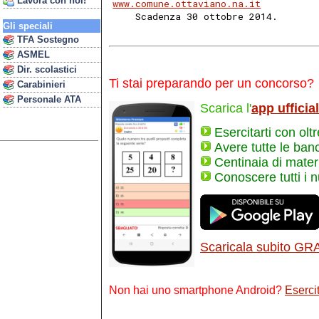
Lavora con noi!
www.comune.ottaviano.na.it
    Scadenza 30 ottobre 2014. 
Gli speciali
TFA Sostegno
ASMEL
Dir. scolastici
Ti stai preparando per un concorso?
Carabinieri
Personale ATA
Scarica l'
app ufficia
Esercitarti con olt
Avere tutte le ban
Centinaia di materi
Conoscere tutti i 
Scaricala subito GR
Non hai uno smartphone Android?
Esercit