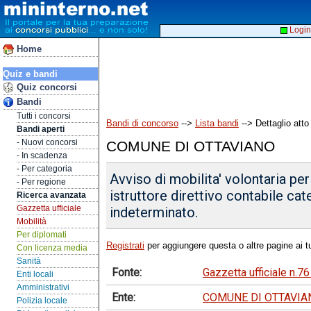
Login
Home
Quiz e bandi
Quiz concorsi
Bandi
Tutti i concorsi
Bandi di concorso
-->
Lista bandi
--> Dettaglio atto
Bandi aperti
- Nuovi concorsi
COMUNE DI OTTAVIANO
- In scadenza
- Per categoria
Avviso di mobilita' volontaria per
- Per regione
istruttore direttivo contabile c
Ricerca avanzata
Gazzetta ufficiale
indeterminato.
Mobilità
Per diplomati
Registrati
per aggiungere questa o altre pagine ai tu
Con licenza media
Sanità
Fonte:
Gazzetta ufficiale n.7
Enti locali
Amministrativi
Ente:
COMUNE DI OTTAVIA
Polizia locale