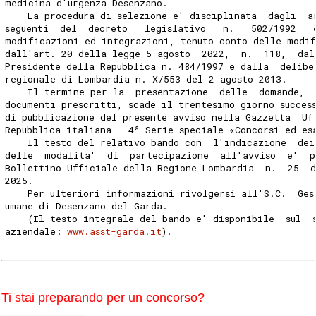
medicina d'urgenza Desenzano. 
    La procedura di selezione e' disciplinata  dagli  a
seguenti  del  decreto   legislativo   n.   502/1992   
modificazioni ed integrazioni, tenuto conto delle modif
dall'art. 20 della legge 5 agosto  2022,  n.  118,  dal
Presidente della Repubblica n. 484/1997 e dalla  delibe
regionale di Lombardia n. X/553 del 2 agosto 2013. 
    Il termine per la  presentazione  delle  domande, 
documenti prescritti, scade il trentesimo giorno succes
di pubblicazione del presente avviso nella Gazzetta  Uf
Repubblica italiana - 4ª Serie speciale «Concorsi ed es
    Il testo del relativo bando con  l'indicazione  dei
delle  modalita'  di  partecipazione  all'avviso  e'  p
Bollettino Ufficiale della Regione Lombardia  n.  25  d
2025. 
    Per ulteriori informazioni rivolgersi all'S.C.  Ges
umane di Desenzano del Garda. 
    (Il testo integrale del bando e' disponibile  sul  
aziendale: 
www.asst-garda.it
). 
Ti stai preparando per un concorso?