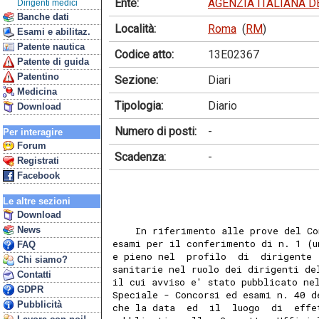
Ente:
AGENZIA ITALIANA 
Dirigenti medici
Banche dati
Località:
Roma
(
RM
)
Esami e abilitaz.
Patente nautica
Codice atto:
13E02367
Patente di guida
Patentino
Sezione:
Diari
Medicina
Tipologia:
Diario
Download
Numero di posti:
-
Per interagire
Forum
Scadenza:
-
Registrati
Facebook
Le altre sezioni
Download
News
    In riferimento alle prove del Co
esami per il conferimento di n. 1 (u
FAQ
e pieno nel  profilo  di  dirigente 
Chi siamo?
sanitarie nel ruolo dei dirigenti de
Contatti
il cui avviso e' stato pubblicato ne
GDPR
Speciale - Concorsi ed esami n. 40 d
Pubblicità
che la data  ed  il  luogo  di  effe