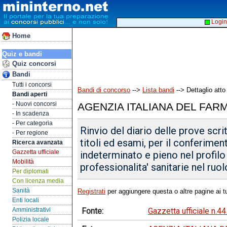
Login
Home
Quiz e bandi
Quiz concorsi
Bandi
Tutti i concorsi
Bandi di concorso
-->
Lista bandi
--> Dettaglio atto
Bandi aperti
- Nuovi concorsi
AGENZIA ITALIANA DEL FAR
- In scadenza
- Per categoria
Rinvio del diario delle prove scr
- Per regione
titoli ed esami, per il conferime
Ricerca avanzata
Gazzetta ufficiale
indeterminato e pieno nel profilo
Mobilità
professionalita' sanitarie nel ruolo
Per diplomati
Con licenza media
Sanità
Registrati
per aggiungere questa o altre pagine ai tu
Enti locali
Fonte:
Gazzetta ufficiale n.4
Amministrativi
Polizia locale