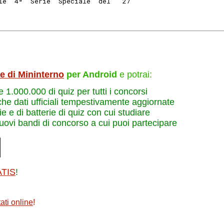
le  4ª  Serie  Speciale  del   27
le di Mininterno
per Android
e potrai:
re 1.000.000 di quiz per tutti i concorsi
che dati ufficiali tempestivamente aggiornate
e e di batterie di quiz con cui studiare
nuovi bandi di concorso a cui puoi partecipare
ATIS
!
ati online
!