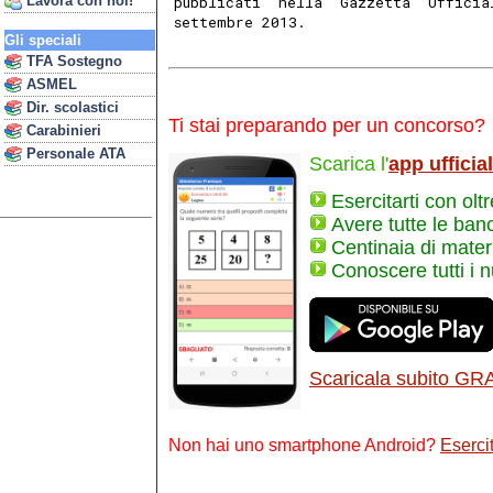
Lavora con noi!
pubblicati  nella  Gazzetta  Ufficia
settembre 2013. 
Gli speciali
TFA Sostegno
ASMEL
Dir. scolastici
Ti stai preparando per un concorso?
Carabinieri
Personale ATA
Scarica l'
app ufficia
Esercitarti con olt
Avere tutte le ban
Centinaia di materi
Conoscere tutti i 
Scaricala subito GR
Non hai uno smartphone Android?
Esercit