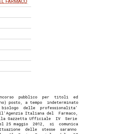
DEL FARMACO
ncorso  pubblico  per  titoli  ed
no) posto, a tempo  indeterminato
 biologo  delle  professionalita'
ll'Agenzia Italiana del  Farmaco,
lla Gazzetta Ufficiale  IV  Serie
el 25 maggio  2012,  si  comunica
ttuazione  delle  stesse  saranno