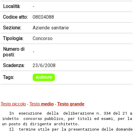
Località:
-
Codice atto:
08E04088
Sezione:
Aziende sanitarie
Tipologia:
Concorso
Numero di
-
posti:
Scadenza:
23/6/2008
Tags:
Architetti
Testo piccolo
Testo
medio
Testo grande
-
-
   In  esecuzione  della  deliberazione n. 334 del 21 a
indetto  concorso pubblico, per titoli ed esami, per la
un posto di dirigente architetto.
   Il  termine utile per la presentazione delle domande