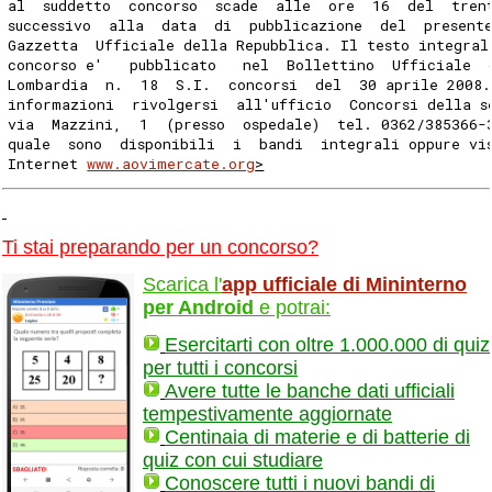
al  suddetto  concorso  scade  alle  ore  16  del  tren
successivo  alla  data  di  pubblicazione  del  present
Gazzetta  Ufficiale della Repubblica. Il testo integral
concorso e'   pubblicato   nel  Bollettino  Ufficiale  
Lombardia  n.  18  S.I.  concorsi  del  30 aprile 2008.
informazioni  rivolgersi  all'ufficio  Concorsi della s
via  Mazzini,  1  (presso  ospedale)  tel. 0362/385366-
quale  sono  disponibili  i  bandi  integrali oppure vi
Internet 
www.aovimercate.org
>
Ti stai preparando per un concorso?
Scarica l'
app ufficiale di Mininterno
per Android
e potrai:
Esercitarti con oltre 1.000.000 di quiz
per tutti i concorsi
Avere tutte le banche dati ufficiali
tempestivamente aggiornate
Centinaia di materie e di batterie di
quiz con cui studiare
Conoscere tutti i nuovi bandi di