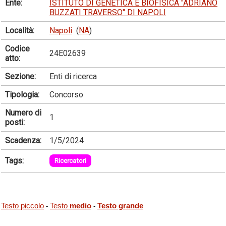
Ente:
ISTITUTO DI GENETICA E BIOFISICA "ADRIANO
BUZZATI TRAVERSO" DI NAPOLI
Località:
Napoli
(
NA
)
Codice
24E02639
atto:
Sezione:
Enti di ricerca
Tipologia:
Concorso
Numero di
1
posti:
Scadenza:
1/5/2024
Tags:
Ricercatori
Testo piccolo
Testo
medio
Testo grande
-
-