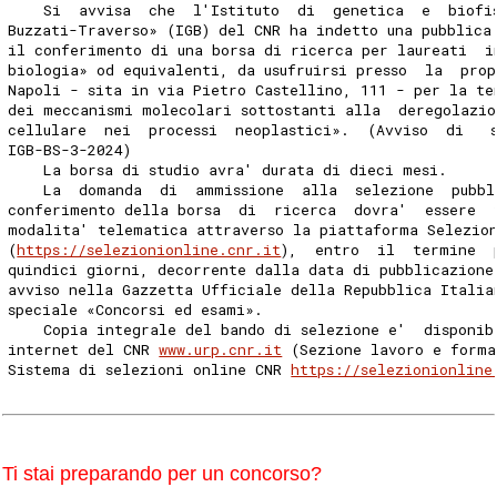
    Si  avvisa  che  l'Istituto  di  genetica  e  biofi
Buzzati-Traverso» (IGB) del CNR ha indetto una pubblica
il conferimento di una borsa di ricerca per laureati  i
biologia» od equivalenti, da usufruirsi presso  la  pro
Napoli - sita in via Pietro Castellino, 111 - per la te
dei meccanismi molecolari sottostanti alla  deregolazio
cellulare  nei  processi  neoplastici».  (Avviso  di   
IGB-BS-3-2024) 
    La borsa di studio avra' durata di dieci mesi. 
    La  domanda  di  ammissione  alla  selezione  pubbl
conferimento della borsa  di  ricerca  dovra'  essere  
modalita' telematica attraverso la piattaforma Selezio
(
https://selezionionline.cnr.it
),  entro  il  termine  
quindici giorni, decorrente dalla data di pubblicazione
avviso nella Gazzetta Ufficiale della Repubblica Italia
speciale «Concorsi ed esami». 
    Copia integrale del bando di selezione e'  disponib
internet del CNR 
www.urp.cnr.it
 (Sezione lavoro e forma
Sistema di selezioni online CNR 
https://selezionionline
Ti stai preparando per un concorso?