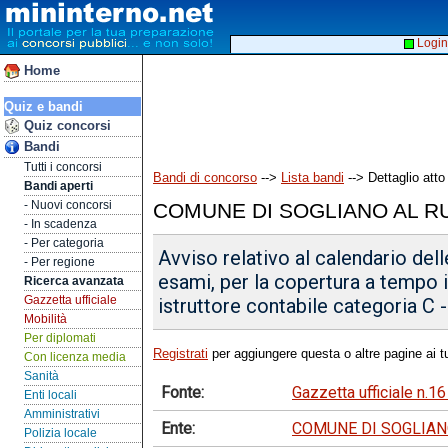
Login
Home
Quiz e bandi
Quiz concorsi
Bandi
Tutti i concorsi
Bandi di concorso
-->
Lista bandi
--> Dettaglio atto
Bandi aperti
- Nuovi concorsi
COMUNE DI SOGLIANO AL R
- In scadenza
- Per categoria
Avviso relativo al calendario del
- Per regione
esami, per la copertura a tempo 
Ricerca avanzata
Gazzetta ufficiale
istruttore contabile categoria C 
Mobilità
Per diplomati
Registrati
per aggiungere questa o altre pagine ai tu
Con licenza media
Sanità
Fonte:
Gazzetta ufficiale n.1
Enti locali
Amministrativi
Ente:
COMUNE DI SOGLIAN
Polizia locale