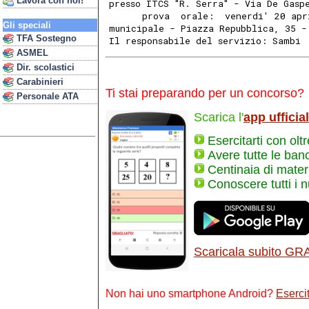
Lavora con noi!
presso ITCS "R. Serra" - Via De Gasp
      prova  orale:  venerdi' 20 apr
Gli speciali
municipale - Piazza Repubblica, 35 -
TFA Sostegno
Il responsabile del servizio: Sambi
ASMEL
Dir. scolastici
Carabinieri
Ti stai preparando per un concorso?
Personale ATA
Scarica l'
app ufficia
Esercitarti con olt
Avere tutte le ban
Centinaia di materi
Conoscere tutti i 
Scaricala subito GR
Non hai uno smartphone Android?
Esercit