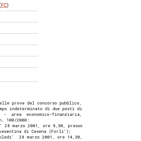
(
FC
)
elle prove del concorso pubblico,
mpo indeterminato di due posti di
  -  area  economico-finanziaria,
n. 100/2000:
' 28 marzo 2001, ore 8,30, presso
vesentina di Cesena (Forli');
oledi'  28 marzo 2001, ore 14,30,