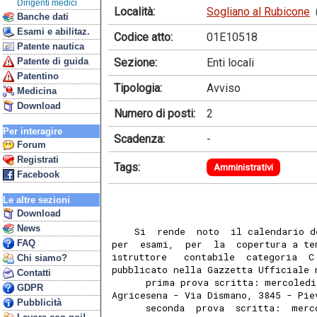
Dirigenti medici
Località:
Sogliano al Rubicone
Banche dati
Esami e abilitaz.
Codice atto:
01E10518
Patente nautica
Sezione:
Enti locali
Patente di guida
Patentino
Tipologia:
Avviso
Medicina
Download
Numero di posti:
2
Per interagire
Scadenza:
-
Forum
Registrati
Tags:
Amministrativi
Facebook
Le altre sezioni
Download
News
    Si  rende  noto  il calendario d
FAQ
per  esami,  per  la  copertura a te
istruttore   contabile  categoria  C
Chi siamo?
pubblicato nella Gazzetta Ufficiale 
Contatti
      prima prova scritta: mercoledi
GDPR
Agricesena - Via Dismano, 3845 - Pie
Pubblicità
      seconda  prova  scritta:  merc