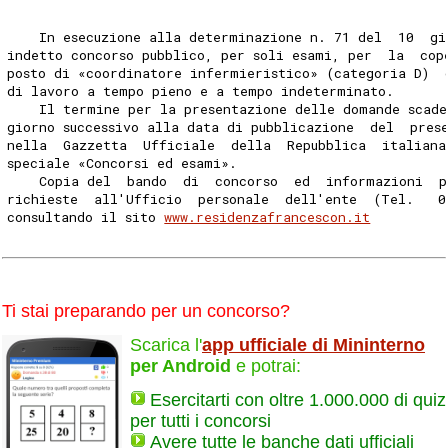
    In esecuzione alla determinazione n. 71 del  10  gi
indetto concorso pubblico, per soli esami, per  la  cop
posto di «coordinatore infermieristico» (categoria D)  
di lavoro a tempo pieno e a tempo indeterminato. 
    Il termine per la presentazione delle domande scade
giorno successivo alla data di pubblicazione  del  pres
nella  Gazzetta  Ufficiale  della  Repubblica  italiana
speciale «Concorsi ed esami». 
    Copia del  bando  di  concorso  ed  informazioni  p
richieste  all'Ufficio  personale  dell'ente  (Tel.   0
consultando il sito 
www.residenzafrancescon.it
Ti stai preparando per un concorso?
Scarica l'
app ufficiale di Mininterno
per Android
e potrai:
Esercitarti con oltre 1.000.000 di quiz
per tutti i concorsi
Avere tutte le banche dati ufficiali