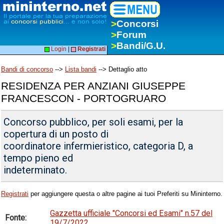
>
Concorsi
>
Forum
>
Bandi/G.U.
Login
|
Registrati
Bandi di concorso
-->
Lista bandi
--> Dettaglio atto
RESIDENZA PER ANZIANI GIUSEPPE
FRANCESCON - PORTOGRUARO
Concorso pubblico, per soli esami, per la
copertura di un posto di
coordinatore infermieristico, categoria D, a
tempo pieno ed
indeterminato.
Registrati
per aggiungere questa o altre pagine ai tuoi Preferiti su Mininterno.
Gazzetta ufficiale "Concorsi ed Esami" n.57 del
Fonte:
19/7/2022