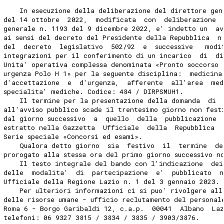
    In esecuzione della deliberazione del direttore gen
del 14 ottobre  2022,  modificata  con  deliberazione 
generale n. 1193 del 9 dicembre 2022, e' indetto un  av
ai sensi del decreto del Presidente della Repubblica  n
del  decreto  legislativo  502/92  e  successive   modi
integrazioni per il conferimento di un incarico  di  di
Unita' operativa complessa denominata «Pronto soccorso 
urgenza Polo H 1» per la seguente disciplina:  medicina
d'accettazione  e  d'urgenza,  afferente  all'area  med
specialita' mediche. Codice: 484 / DIRPSMUH1. 
    Il termine per la presentazione della domanda  di 
all'avviso pubblico scade il trentesimo giorno non fest
dal giorno successivo  a  quello  della  pubblicazione 
estratto nella Gazzetta  Ufficiale  della  Repubblica  
Serie speciale «Concorsi ed esami». 
    Qualora detto giorno  sia  festivo  il  termine  de
prorogato alla stessa ora del primo giorno successivo n
    Il testo integrale del bando con l'indicazione  dei
delle  modalita'  di  partecipazione  e'  pubblicato  n
Ufficiale della Regione Lazio n. 1 del 3 gennaio 2023. 
    Per ulteriori informazioni ci si puo' rivolgere all
delle risorse umane - ufficio reclutamento del personal
Roma 6 - Borgo Garibaldi 12, c.a.p.  00041  Albano  La
telefoni: 06 9327 3815 / 3834 / 3835 / 3903/3876. 