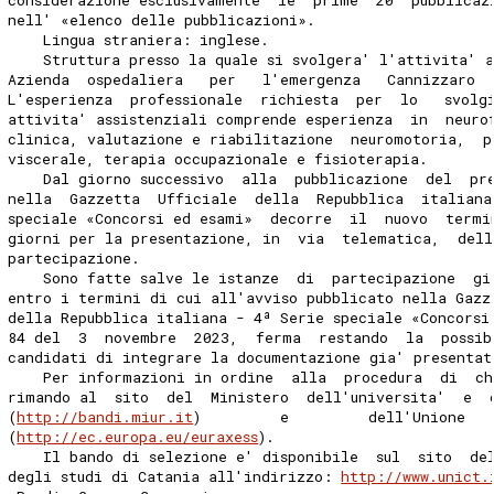
nell' «elenco delle pubblicazioni». 
    Lingua straniera: inglese. 
    Struttura presso la quale si svolgera' l'attivita' a
Azienda  ospedaliera   per   l'emergenza   Cannizzaro  
L'esperienza  professionale  richiesta  per  lo   svolg
attivita' assistenziali comprende esperienza  in  neuro
clinica, valutazione e riabilitazione  neuromotoria,  p
viscerale, terapia occupazionale e fisioterapia. 
    Dal giorno successivo  alla  pubblicazione  del  pr
nella  Gazzetta  Ufficiale  della  Repubblica  italiana
speciale «Concorsi ed esami»  decorre  il  nuovo  termi
giorni per la presentazione, in  via  telematica,  del
partecipazione. 
    Sono fatte salve le istanze  di  partecipazione  gi
entro i termini di cui all'avviso pubblicato nella Gazz
della Repubblica italiana - 4ª Serie speciale «Concorsi
84 del  3  novembre  2023,  ferma  restando  la  possib
candidati di integrare la documentazione gia' presentat
    Per informazioni in ordine  alla  procedura  di  ch
rimando al  sito  del  Ministero  dell'universita'  e  
(
http://bandi.miur.it
)         e         dell'Unione   
(
http://ec.europa.eu/euraxess
). 
    Il bando di selezione e' disponibile  sul  sito  de
degli studi di Catania all'indirizzo: 
http://www.unict.