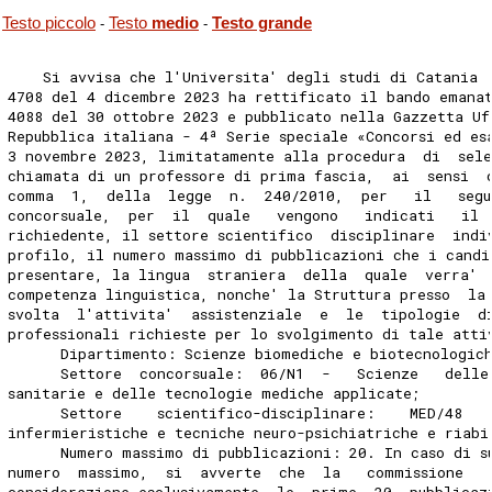
Testo piccolo
Testo
medio
Testo grande
-
-
    Si avvisa che l'Universita' degli studi di Catania 
4708 del 4 dicembre 2023 ha rettificato il bando emana
4088 del 30 ottobre 2023 e pubblicato nella Gazzetta Uf
Repubblica italiana - 4ª Serie speciale «Concorsi ed es
3 novembre 2023, limitatamente alla procedura  di  sel
chiamata di un professore di prima fascia,  ai  sensi  
comma  1,  della  legge  n.  240/2010,  per   il   segu
concorsuale,  per  il  quale   vengono   indicati   il 
richiedente, il settore scientifico  disciplinare  indi
profilo, il numero massimo di pubblicazioni che i candi
presentare, la lingua  straniera  della  quale  verra' 
competenza linguistica, nonche' la Struttura presso  la
svolta  l'attivita'  assistenziale  e  le  tipologie  d
professionali richieste per lo svolgimento di tale atti
      Dipartimento: Scienze biomediche e biotecnologic
      Settore  concorsuale:  06/N1  -   Scienze   delle
sanitarie e delle tecnologie mediche applicate; 
      Settore    scientifico-disciplinare:    MED/48   
infermieristiche e tecniche neuro-psichiatriche e riabi
      Numero massimo di pubblicazioni: 20. In caso di s
numero  massimo,  si  avverte  che  la   commissione   
considerazione esclusivamente  le  prime  20  pubblicaz