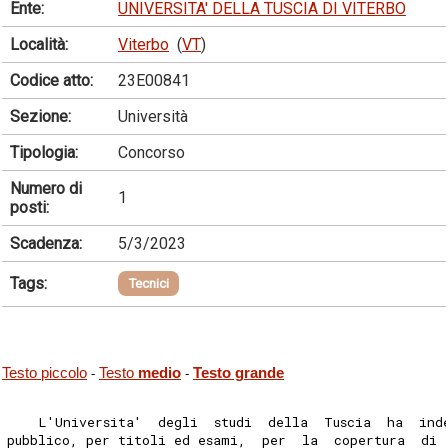
Ente:
UNIVERSITA' DELLA TUSCIA DI VITERBO
Località:
Viterbo
(
VT
)
Codice atto:
23E00841
Sezione:
Università
Tipologia:
Concorso
Numero di
1
posti:
Scadenza:
5/3/2023
Tags:
Tecnici
Testo piccolo
Testo
medio
Testo grande
-
-
    L'Universita'  degli  studi  della  Tuscia  ha  ind
pubblico, per titoli ed esami,  per  la  copertura  di 