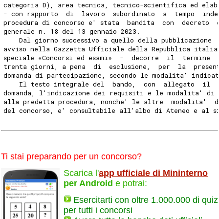
categoria D), area tecnica, tecnico-scientifica ed elab
- con rapporto  di  lavoro  subordinato  a  tempo  inde
procedura di concorso e' stata  bandita  con  decreto  
generale n. 18 del 13 gennaio 2023. 
    Dal giorno successivo a quello della pubblicazione 
avviso nella Gazzetta Ufficiale della Repubblica italia
speciale «Concorsi ed esami»  -  decorre  il  termine  
trenta giorni, a pena  di  esclusione,  per  la  presen
domanda di partecipazione, secondo le modalita' indica
    Il testo integrale del  bando,  con  allegato  il  
domanda, l'indicazione dei requisiti e le modalita' di 
alla predetta procedura, nonche' le altre  modalita'  d
del concorso, e' consultabile all'albo di Ateneo e al s
Ti stai preparando per un concorso?
Scarica l'
app ufficiale di Mininterno
per Android
e potrai:
Esercitarti con oltre 1.000.000 di quiz
per tutti i concorsi