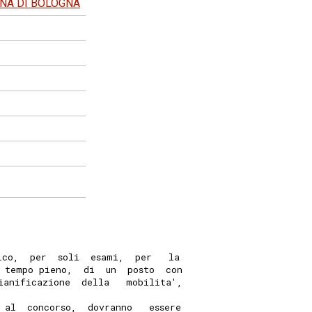
ANA DI BOLOGNA
ico,  per  soli  esami,  per   la
 tempo pieno,  di  un  posto  con
ianificazione  della   mobilita',
 al  concorso,  dovranno   essere