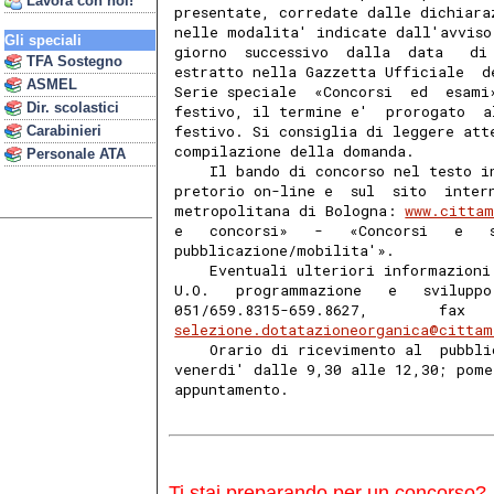
Lavora con noi!
presentate, corredate dalle dichiara
nelle modalita' indicate dall'avviso
Gli speciali
giorno  successivo  dalla  data   di
TFA Sostegno
estratto nella Gazzetta Ufficiale  d
ASMEL
Serie speciale  «Concorsi  ed  esami
Dir. scolastici
festivo, il termine e'  prorogato  a
festivo. Si consiglia di leggere att
Carabinieri
compilazione della domanda. 
Personale ATA
    Il bando di concorso nel testo i
pretorio on-line e  sul  sito  inter
metropolitana di Bologna: 
www.cittam
e   concorsi»   -   «Concorsi   e   
pubblicazione/mobilita'». 
    Eventuali ulteriori informazioni
U.O.   programmazione   e   sviluppo
051/659.8315-659.8627,        fax   
selezione.dotatazioneorganica@cittam
    Orario di ricevimento al  pubbli
venerdi' dalle 9,30 alle 12,30; pome
appuntamento. 
Ti stai preparando per un concorso?