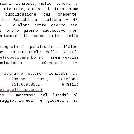
zioni richieste, nello  schema  e
 integrale, entro  il  trentesimo
   pubblicazione   del   presente
ella  Repubblica  italiana  -  4ª
»  -  qualora  detto  giorno  sia
l  primo  giorno  successivo  non
entamente il  bando  prima  della
ntegrale e'  pubblicato  all'albo
net  istituzionale  della  Citta'
etropolitana.bo.it
 - area «Avvisi
selezioni»   -    «Concorsi    in
  potranno  essere  richiesti  a:
    risorse    umane,    telefono
     051.659.8652,        e-mail:
etropolitana.bo.it
co  -  mattino:  dal  lunedi'  al
riggio: lunedi'  e  giovedi',  su