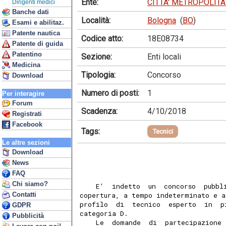
Ente:
CITTA' METROPOLIT
Dirigenti medici
Banche dati
Località:
Bologna
(
BO
)
Esami e abilitaz.
Patente nautica
Codice atto:
18E08734
Patente di guida
Patentino
Sezione:
Enti locali
Medicina
Tipologia:
Concorso
Download
Numero di posti:
1
Per interagire
Forum
Scadenza:
4/10/2018
Registrati
Facebook
Tags:
Tecnici
Le altre sezioni
Download
News
FAQ
Chi siamo?
    E'  indetto  un  concorso  pubbl
Contatti
copertura, a tempo indeterminato e a
profilo  di  tecnico  esperto  in  p
GDPR
categoria D. 
Pubblicità
    Le  domande  di  partecipazione 