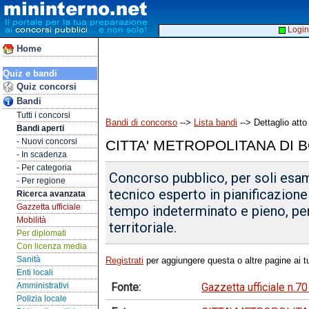
Login
Home
Quiz e bandi
Quiz concorsi
Bandi
Tutti i concorsi
Bandi di concorso
-->
Lista bandi
--> Dettaglio atto
Bandi aperti
- Nuovi concorsi
CITTA' METROPOLITANA DI
- In scadenza
- Per categoria
Concorso pubblico, per soli esami
- Per regione
tecnico esperto in pianificazione 
Ricerca avanzata
Gazzetta ufficiale
tempo indeterminato e pieno, per 
Mobilità
territoriale.
Per diplomati
Con licenza media
Sanità
Registrati
per aggiungere questa o altre pagine ai tu
Enti locali
Fonte:
Gazzetta ufficiale n.7
Amministrativi
Polizia locale