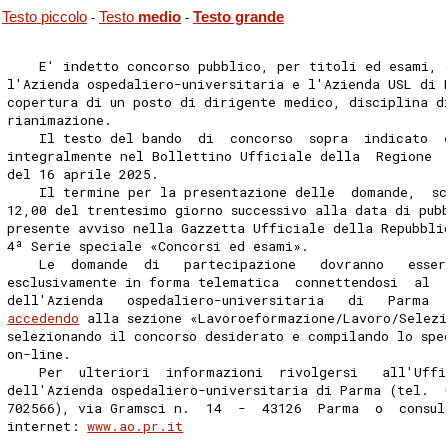
Testo piccolo
Testo
medio
Testo grande
-
-
    E' indetto concorso pubblico, per titoli ed esami, 
l'Azienda ospedaliero-universitaria e l'Azienda USL di 
copertura di un posto di dirigente medico, disciplina d
rianimazione. 
    Il testo del bando  di  concorso  sopra  indicato  
integralmente nel Bollettino Ufficiale della  Regione 
del 16 aprile 2025. 
    Il termine per la presentazione delle  domande,  sc
12,00 del trentesimo giorno successivo alla data di pub
presente avviso nella Gazzetta Ufficiale della Repubbli
4ª Serie speciale «Concorsi ed esami». 
    Le  domande  di   partecipazione   dovranno   esser
esclusivamente in forma telematica  connettendosi  al  
dell'Azienda   ospedaliero-universitaria   di   Parma  
accedendo
 alla sezione «Lavoroeformazione/Lavoro/Selezi
selezionando il concorso desiderato e compilando lo spe
on-line. 
    Per  ulteriori  informazioni  rivolgersi   all'Uffi
dell'Azienda ospedaliero-universitaria di Parma (tel.  
702566), via Gramsci n.  14  -  43126  Parma  o  consul
internet: 
www.ao.pr.it