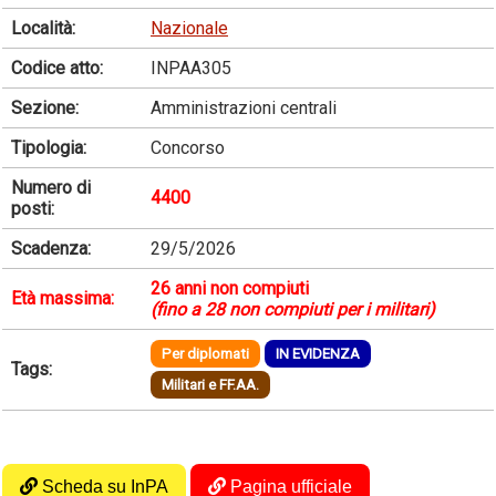
Località:
Nazionale
Codice atto:
INPAA305
Sezione:
Amministrazioni centrali
Tipologia:
Concorso
Numero di
4400
posti:
Scadenza:
29/5/2026
26 anni non compiuti
Età massima:
(fino a 28 non compiuti per i militari)
Per diplomati
IN EVIDENZA
Tags:
Militari e FF.AA.
Scheda su InPA
Pagina ufficiale