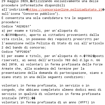
29 maggio 2026,�utilizzando esclusivamente una delle
procedure informatiche disponibili
all'indirizzo�
https://concorsionline.poliziadistato.it
�
sull'icona "Concorso pubblico").
È consentita una sola candidatura tra le seguenti
procedure:
Codice "AG20261"
a) per esame e titoli, per un'aliquota di
n.�2398�posti, aperto ai cittadini provenienti dalla
vita civile, in possesso dei requisiti prescritti per
l'assunzione nella Polizia di Stato di cui all'articolo
2 del bando di concorso;
Codice "VFP2026"
b) per esame e titoli, per un'aliquota di n.�1962�posti
riservati, ai sensi dell'articolo 703 del d.lgs n. 66
del 2010, ai volontari in ferma prefissata delle Forze
Armate che, alla scadenza del termine per la
presentazione della domanda di partecipazione, siano o
siano stati in una delle seguenti condizioni:
volontari in ferma prefissata, in servizio o in
congedo, che abbiano completato almeno dodici mesi di
servizio in qualità di volontario in ferma prefissata
iniziale (VFPI);��
volontari in ferma prefissata di un anno (VFP1) in