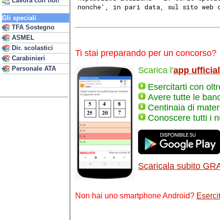
Lavora con noi!
nonche', in pari data, sul sito web 
Gli speciali
TFA Sostegno
ASMEL
Dir. scolastici
Ti stai preparando per un concorso?
Carabinieri
Personale ATA
Scarica l'
app ufficia
Esercitarti con olt
Avere tutte le ban
Centinaia di materi
Conoscere tutti i 
Scaricala subito GR
Non hai uno smartphone Android?
Esercit