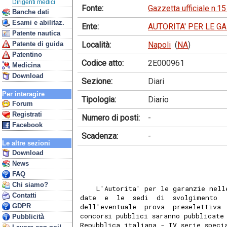
Dirigenti medici
Fonte:
Gazzetta ufficiale n.1
Banche dati
Esami e abilitaz.
Ente:
AUTORITA' PER LE G
Patente nautica
Località:
Napoli
(
NA
)
Patente di guida
Patentino
Codice atto:
2E000961
Medicina
Download
Sezione:
Diari
Per interagire
Tipologia:
Diario
Forum
Registrati
Numero di posti:
-
Facebook
Scadenza:
-
Le altre sezioni
Download
News
FAQ
Chi siamo?
    L'Autorita' per le garanzie nell
Contatti
date  e  le  sedi  di  svolgimento  
GDPR
dell'eventuale  prova  preselettiva 
concorsi pubblici saranno pubblicate
Pubblicità
Repubblica italiana - IV serie speci