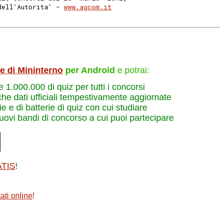
dell'Autorita' - 
www.agcom.it
le di Mininterno
per Android
e potrai:
re 1.000.000 di quiz per tutti i concorsi
che dati ufficiali tempestivamente aggiornate
e e di batterie di quiz con cui studiare
nuovi bandi di concorso a cui puoi partecipare
ATIS
!
ati online
!