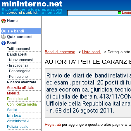
Login
Home
Quiz e bandi
Quiz concorsi
Bandi
Tutti i concorsi
Bandi di concorso
-->
Lista bandi
--> Dettaglio atto
Bandi aperti
- Nuovi concorsi
AUTORITA' PER LE GARANZI
- In scadenza
- Per categoria
Rinvio dei diari dei bandi relativi 
- Per regione
ed esami, per totali 20 posti di fun
Ricerca avanzata
Gazzetta ufficiale
area economica, giuridica, tecnic
Mobilità
di cui alla delibera n. 413/11/CO
Per diplomati
Ufficiale della Repubblica italian
Con licenza media
- n. 68 del 26 agosto 2011.
Sanità
Enti locali
Amministrativi
Registrati
per aggiungere questa o altre pagine ai tu
Polizia locale