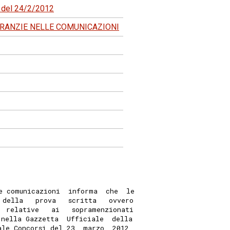
5 del 24/2/2012
ARANZIE NELLE COMUNICAZIONI
e comunicazioni  informa  che  le
 della   prova   scritta   ovvero
  relative   ai   sopramenzionati
 nella Gazzetta  Ufficiale  della
ale Concorsi del 23  marzo  2012,