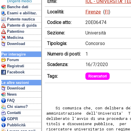
Ente:
IUL - UNIVERSITA' T
Dirigenti medici
Banche dati
Località:
Firenze
(
FI
)
Esami e abilitaz.
Patente nautica
Codice atto:
20E06474
Patente di guida
Patentino
Sezione:
Università
Medicina
Tipologia:
Concorso
Download
Numero di posti:
1
Per interagire
Forum
Scadenza:
16/7/2020
Registrati
Facebook
Tags:
Ricercatori
Le altre sezioni
Download
News
FAQ
Chi siamo?
    Si comunica che, con delibera de
Contatti
amministrazione  dell'Universita'  T
deliberato l'avvio di una procedura 
GDPR
titoli e discussione pubblica,  per 
Pubblicità
ricercatore universitario con regime