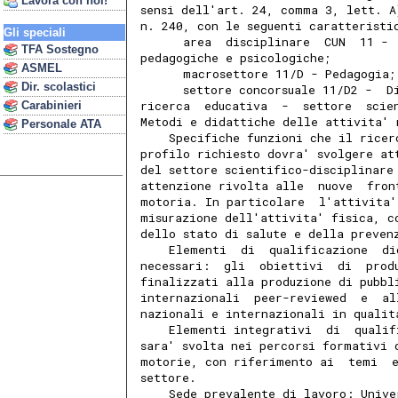
Lavora con noi!
sensi dell'art. 24, comma 3, lett. A
n. 240, con le seguenti caratteristi
Gli speciali
      area  disciplinare  CUN  11 - 
TFA Sostegno
pedagogiche e psicologiche; 
ASMEL
      macrosettore 11/D - Pedagogia;
Dir. scolastici
      settore concorsuale 11/D2 -  D
ricerca  educativa  -  settore  scie
Carabinieri
Metodi e didattiche delle attivita' 
Personale ATA
    Specifiche funzioni che il ricer
profilo richiesto dovra' svolgere at
del settore scientifico-disciplinare
attenzione rivolta alle  nuove  fron
motoria. In particolare  l'attivita'
misurazione dell'attivita' fisica, c
dello stato di salute e della preven
    Elementi  di  qualificazione  di
necessari:  gli  obiettivi  di  prod
finalizzati alla produzione di pubbl
internazionali  peer-reviewed  e  al
nazionali e internazionali in qualit
    Elementi integrativi  di  qualif
sara' svolta nei percorsi formativi 
motorie, con riferimento ai  temi  
settore. 
    Sede prevalente di lavoro: Unive