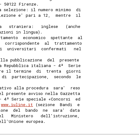
- 50122 Firenze. 
a selezione: il numero minimo  di
lezione e' pari a 12,  mentre  il
a   straniera:   inglese   (anche
azioni in lingua). 
ttamento  economico  spettante  al
  corrispondente  al  trattamento
i  universitari  confermati   nel
ella pubblicazione  del  presente
a Repubblica italiana - 4ª  Serie
re il termine  di  trenta  giorni
 di  partecipazione,  secondo  le
ativo alla procedura  sara'  reso
el presente avviso nella Gazzetta
- 4ª Serie speciale «Concorsi  ed
 
www.iuline.it
 (sezione  Bandi  e
ione  del  bando  ne  sara'  data
el   Ministero   dell'istruzione,
ell'Unione europea. 