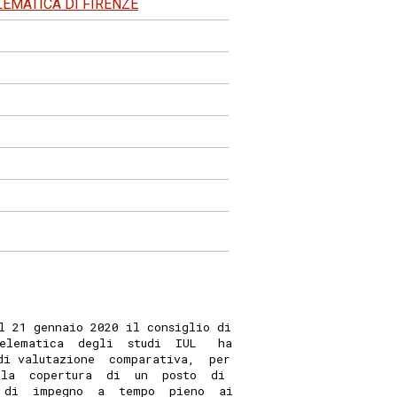
ELEMATICA DI FIRENZE
l 21 gennaio 2020 il consiglio di
elematica  degli  studi  IUL   ha
di valutazione  comparativa,  per
 la  copertura  di  un  posto  di
 di  impegno  a  tempo  pieno  ai