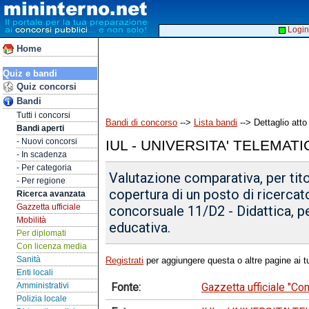
Login
Home
Quiz e bandi
Quiz concorsi
Bandi
Tutti i concorsi
Bandi di concorso
-->
Lista bandi
--> Dettaglio atto
Bandi aperti
- Nuovi concorsi
IUL - UNIVERSITA' TELEMATI
- In scadenza
- Per categoria
Valutazione comparativa, per tito
- Per regione
copertura di un posto di ricerca
Ricerca avanzata
Gazzetta ufficiale
concorsuale 11/D2 - Didattica, p
Mobilità
educativa.
Per diplomati
Con licenza media
Sanità
Registrati
per aggiungere questa o altre pagine ai tu
Enti locali
Fonte:
Gazzetta ufficiale "C
Amministrativi
Polizia locale