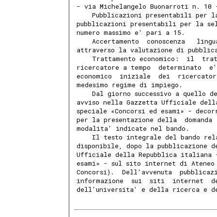
- via Michelangelo Buonarroti n. 10 
    Pubblicazioni presentabili per l
pubblicazioni presentabili per la se
numero massimo e' pari a 15. 
    Accertamento  conoscenza   lingu
attraverso la valutazione di pubblic
    Trattamento economico:  il  tra
ricercatore a tempo  determinato  e'
economico  iniziale  dei  ricercator
medesimo regime di impiego. 
    Dal giorno successivo a quello d
avviso nella Gazzetta Ufficiale dell
speciale «Concorsi ed esami» - decor
per la presentazione della  domanda 
modalita' indicate nel bando. 
    Il testo integrale del bando rel
disponibile, dopo la pubblicazione d
Ufficiale della Repubblica italiana 
esami» - sul sito internet di Ateneo
Concorsi).  Dell'avvenuta  pubblicaz
informazione  sui  siti  internet  d
dell'universita' e della ricerca e d