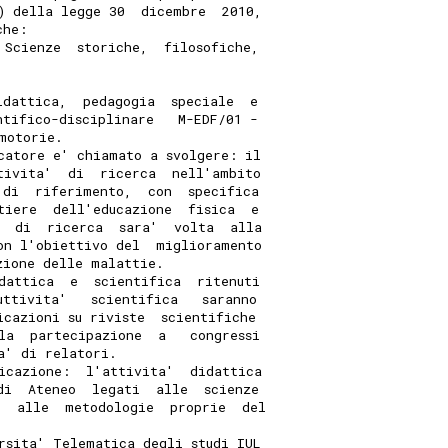
) della legge 30  dicembre  2010,
che: 
 Scienze  storiche,  filosofiche,
 
idattica,  pedagogia  speciale  e
ntifico-disciplinare   M-EDF/01 -
motorie. 
catore e' chiamato a svolgere: il
tivita'  di  ricerca  nell'ambito
 di  riferimento,  con  specifica
tiere  dell'educazione  fisica  e
  di  ricerca  sara'  volta  alla
on l'obiettivo del  miglioramento
zione delle malattie. 
dattica  e  scientifica  ritenuti
uttivita'   scientifica   saranno
icazioni su riviste  scientifiche
la  partecipazione  a   congressi
a' di relatori. 
icazione:  l'attivita'  didattica
di  Ateneo  legati  alle  scienze
e  alle  metodologie  proprie  del
rsita' Telematica degli studi IUL