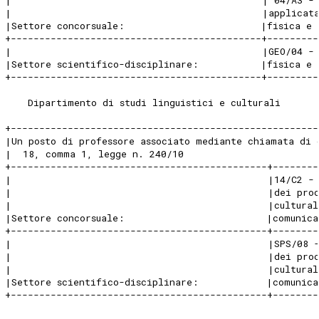
|                                            |applicat
|Settore concorsuale:                        |fisica e
+--------------------------------------------+---------
|                                            |GEO/04 -
|Settore scientifico-disciplinare:           |fisica e
+--------------------------------------------+---------
    Dipartimento di studi linguistici e culturali
+------------------------------------------------------
|Un posto di professore associato mediante chiamata di 
|  18, comma 1, legge n. 240/10                       
+---------------------------------------------+--------
|                                             |14/C2 -
|                                             |dei pro
|                                             |cultura
|Settore concorsuale:                         |comunic
+---------------------------------------------+--------
|                                             |SPS/08 
|                                             |dei pro
|                                             |cultura
|Settore scientifico-disciplinare:            |comunic
+---------------------------------------------+--------