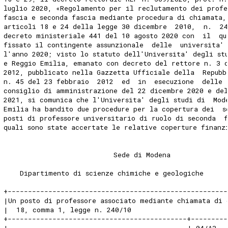
luglio 2020, «Regolamento per il reclutamento dei profe
fascia e seconda fascia mediante procedura di chiamata,
articoli 18 e 24 della legge 30 dicembre  2010,  n.  24
decreto ministeriale 441 del 10 agosto 2020 con  il  qu
fissato il contingente assunzionale  delle  universita'
l'anno 2020; visto lo statuto dell'Universita' degli st
e Reggio Emilia, emanato con decreto del rettore n. 3 
2012, pubblicato nella Gazzetta Ufficiale della  Repubb
n. 45 del 23 febbraio  2012  ed  in  esecuzione  delle 
consiglio di amministrazione del 22 dicembre 2020 e de
2021, si comunica che l'Universita' degli studi di  Mod
Emilia ha bandito due procedure per la copertura dei  s
posti di professore universitario di ruolo di seconda  
quali sono state accertate le relative coperture finanz
                           Sede di Modena
    Dipartimento di scienze chimiche e geologiche
+------------------------------------------------------
|Un posto di professore associato mediante chiamata di 
|  18, comma 1, legge n. 240/10                       
+--------------------------------------------+---------
|                                            | 04/A3 -