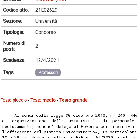
Codice atto:
21E02629
Sezione:
Università
Tipologia:
Concorso
Numero di
2
posti:
Scadenza:
12/4/2021
Tags:
Professori
Testo piccolo
Testo
medio
Testo grande
-
-
     Ai sensi della legge 30 dicembre 2010, n. 240, «N
di  organizzazione  delle  universita',  di  personale 
reclutamento, nonche' delega al Governo per incentivare
l'efficienza del sistema universitario», in particolare
18 e 29; il decreto rettorale REP n. 569/2020, prot. n.