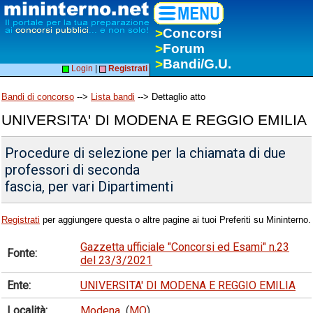
>
Concorsi
>
Forum
>
Bandi/G.U.
Login
|
Registrati
Bandi di concorso
-->
Lista bandi
--> Dettaglio atto
UNIVERSITA' DI MODENA E REGGIO EMILIA
Procedure di selezione per la chiamata di due
professori di seconda
fascia, per vari Dipartimenti
Registrati
per aggiungere questa o altre pagine ai tuoi Preferiti su Mininterno.
Gazzetta ufficiale "Concorsi ed Esami" n.23
Fonte:
del 23/3/2021
Ente:
UNIVERSITA' DI MODENA E REGGIO EMILIA
Località:
Modena
(
MO
)