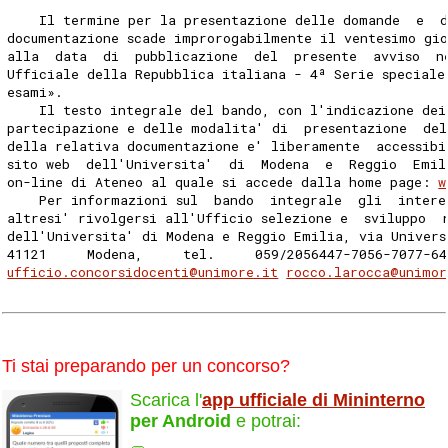
    Il termine per la presentazione delle domande  e  
documentazione scade improrogabilmente il ventesimo gio
alla  data  di  pubblicazione  del  presente  avviso  n
Ufficiale della Repubblica italiana - 4ª Serie speciale
esami». 
    Il testo integrale del bando, con l'indicazione dei
partecipazione e delle modalita' di  presentazione  de
della relativa documentazione e' liberamente  accessibi
sito web  dell'Universita'  di  Modena  e  Reggio  Emil
on-line di Ateneo al quale si accede dalla home page: 
w
    Per informazioni sul  bando  integrale  gli  intere
altresi' rivolgersi all'Ufficio selezione e  sviluppo  
dell'Universita' di Modena e Reggio Emilia, via Univers
41121     Modena,     tel.     059/2056447-7056-7077-6
ufficio.concorsidocenti@unimore.it
rocco.larocca@unimor
Ti stai preparando per un concorso?
Scarica l'
app ufficiale di Mininterno
per Android
e potrai: