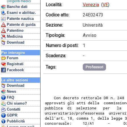
Dirigenti medici
Località:
Venezia
(
VE
)
Banche dati
Esami e abilitaz.
Codice atto:
24E02473
Patente nautica
Sezione:
Università
Patente di guida
Patentino
Tipologia:
Avviso
Medicina
Download
Numero di posti:
1
Per interagire
Scadenza:
-
Forum
Registrati
Tags:
Professori
Facebook
Le altre sezioni
Download
News
FAQ
    Con decreto rettorale DR n. 248 
approvati gli atti della  commission
Chi siamo?
pubblica  di  selezione   per   la  
Contatti
universitario/professoressa  univers
GDPR
dell'art. 18, comma 1, della legge 3
Pubblicità
concorsuale:     12/A1      -      D