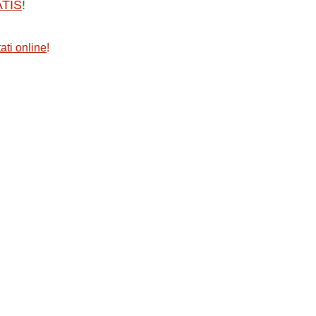
ATIS
!
ati online
!