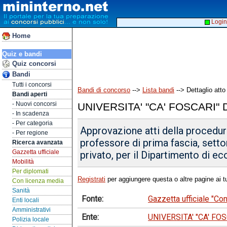
Login
Home
Quiz e bandi
Quiz concorsi
Bandi
Tutti i concorsi
Bandi di concorso
-->
Lista bandi
--> Dettaglio atto
Bandi aperti
- Nuovi concorsi
UNIVERSITA' "CA' FOSCARI" 
- In scadenza
- Per categoria
Approvazione atti della procedura
- Per regione
professore di prima fascia, setto
Ricerca avanzata
Gazzetta ufficiale
privato, per il Dipartimento di e
Mobilità
Per diplomati
Registrati
per aggiungere questa o altre pagine ai tu
Con licenza media
Sanità
Fonte:
Gazzetta ufficiale "C
Enti locali
Amministrativi
Ente:
UNIVERSITA' "CA' FO
Polizia locale