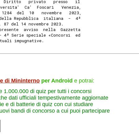
  Diritto   privato   presso   il
versita'  Ca'  Foscari   Venezia,
 1284  del  10   novembre   2023,
della Repubblica  italiana  -  4ª
. 87 del 14 novembre 2023. 
presente  avviso  nella  Gazzetta
- 4ª Serie speciale «Concorsi  ed
tuali impugnative. 
le di Mininterno
per Android
e potrai:
re 1.000.000 di quiz per tutti i concorsi
che dati ufficiali tempestivamente aggiornate
e e di batterie di quiz con cui studiare
nuovi bandi di concorso a cui puoi partecipare