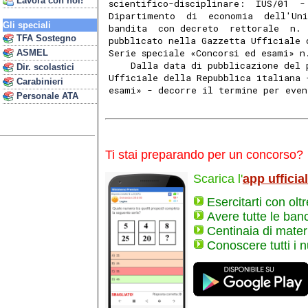
Lavora con noi!
scientifico-disciplinare:  IUS/01  -
Dipartimento  di  economia  dell'Uni
Gli speciali
bandita  con decreto  rettorale  n. 
TFA Sostegno
pubblicato nella Gazzetta Ufficiale 
Serie speciale «Concorsi ed esami» n
ASMEL
    Dalla data di pubblicazione del 
Dir. scolastici
Ufficiale della Repubblica italiana 
Carabinieri
esami» - decorre il termine per even
Personale ATA
Ti stai preparando per un concorso?
Scarica l'
app ufficia
Esercitarti con olt
Avere tutte le ban
Centinaia di materi
Conoscere tutti i 