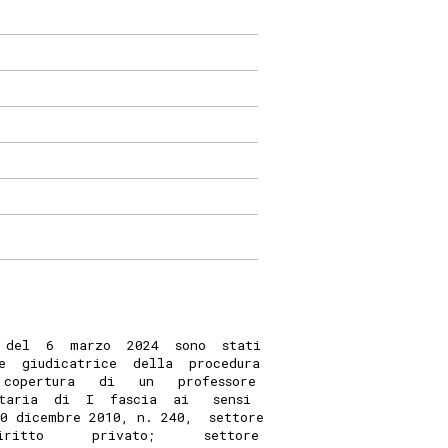
 del  6  marzo  2024  sono  stati
e  giudicatrice  della  procedura
 copertura   di   un   professore
itaria  di  I  fascia  ai   sensi
0 dicembre 2010, n. 240,  settore
iritto      privato;      settore