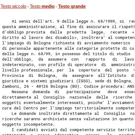
Testo piccolo
Testo
medio
Testo grande
-
-
    Ai sensi dell'art. 9 della legge n. 68/1999, si  re
questa amministrazione, al fine di assicurare il rispet
d'obbligo prevista  dalla  predetta  legge,  recante  «
diritto al lavoro dei disabili», inoltrera' al competen
l'impiego di Bologna richiesta di avviamento numerico  
di personale appartenente alle categorie protette di cu
della legge n. 68/99, in possesso del titolo di studio 
dell'obbligo,  da  assumere  con   rapporto   di   lavo
indeterminato, con profilo di operatore  di  amministr
livello professionale, per  la  copertura  del  posto  
Provincia  di  Bologna,  da  assegnare  all'Istituto  d
giuridica e sistemi giudiziari (IGSG), sede di Bologna,
Zamboni, 26 - 40126 Bologna (BO). Codice procedura: ANS
    Nessuna  domanda  di   partecipazione   deve   esse
direttamente al  Consiglio  nazionale  delle  ricerche 
soggetti eventualmente interessati, poiche' l'avviament
cura del Centro per l'impiego territorialmente compete
    Le domande inoltrate direttamente al  Consiglio  n
ricerche saranno archiviate senza valutazione in quanto
soggetto incompetente. 
    I candidati avviati dal competente servizio territo
sottoposti  a  prova  idoneativa   presso   la   predet