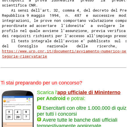
scientifica CNR. 
    Ai sensi dell'art. 32, comma 4, del decreto del Pre
Repubblica 9 maggio  1994,  n.  487  e  successive  mod
integrazioni, le prove non comportano valutazione compa
preordinate ad accertare  l'idoneita'  a  svolgere  le 
profilo nel quale avviene l'assunzione, previa verifica
dei requisiti richiesti per l'accesso all'impiego press
    Il testo integrale dell'avviso e' pubblicato  sul  
del    Consiglio    nazionale    delle    ricerche,    
https://www.urp.cnr.it/documenti/avviamento-numerico-se
tegorie-riservatarie
Ti stai preparando per un concorso?
Scarica l'
app ufficiale di Mininterno
per Android
e potrai:
Esercitarti con oltre 1.000.000 di quiz
per tutti i concorsi
Avere tutte le banche dati ufficiali
tempestivamente aggiornate