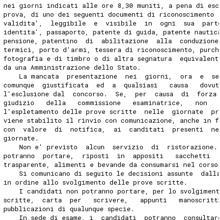
nei giorni indicati alle ore 8,30 muniti, a pena di esc
prova, di uno dei seguenti documenti di riconoscimento 
validita',  leggibile  e  visibile  in  ogni  sua  part
identita', passaporto, patente di guida, patente nautic
pensione, patentino  di  abilitazione  alla  conduzione
termici, porto d'armi, tessera di riconoscimento, purch
fotografia e di timbro o di altra segnatura  equivalent
da una Amministrazione dello Stato. 
    La mancata  presentazione  nei  giorni,  ora  e  se
comunque  giustificata  ed  a  qualsiasi   causa   dovu
l'esclusione dal  concorso.  Se,  per  causa  di  forza
giudizio   della   commissione   esaminatrice,   non   
l'espletamento delle prove scritte  nelle  giornate  p
viene stabilito il rinvio con comunicazione, anche in f
con  valore  di  notifica,  ai  canditati  presenti  ne
giornate. 
    Non e' previsto  alcun  servizio  di  ristorazione.
potranno  portare,  riposti  in  appositi   sacchetti  
trasparente, alimenti e bevande da consumarsi nel corso
    Si comunicano di seguito le decisioni assunte  dall
in ordine allo svolgimento delle prove scritte. 
    I candidati non potranno portare, per lo svolgiment
scritte,  carta  per   scrivere,   appunti   manoscritt
pubblicazioni di qualunque specie. 
    In sede di esame, i  candidati  potranno  consultar