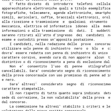
    E' fatto divieto  di  introdurre  telefoni  cellula
apparecchiature elettroniche quali a titolo esemplifica
fotografiche, telecamere, agende elettroniche, smartpho
simili, auricolari, cuffie, bracciali elettronici, orol
alla ricezione e trasmissione  e  qualsiasi  strumento 
meccanica, elettrica od informatica  idoneo  alla  mem
informazioni o alla trasmissione  di  dati.  I  suddett
saranno ritirati all'atto d'ingresso  dei  candidati  n
esame e custoditi presso un'apposita postazione. 
    I candidati, nella redazione delle  prove  concorsu
utilizzare solo penne di inchiostro  nero  o  blu  e  c
dovra' essere redatta con penna di inchiostro di unico 
carattere corsivo, avendo cura di non apporre  alcun  t
distintivo o di riconoscimento a pena di esclusione dal
    Non  e'  consentito  l'uso  di  penne   stilografic
cancellabili. Sara' considerato segno di riconoscimento
della prova concorsuale con uso promiscuo di penne ad i
e nero. 
    Sara' altresi'  considerato  segno  di  riconoscime
carattere stampatello. 
    Il non rispetto di tutto quanto sopra indicato  det
sede di correzione, la non valutabilita' della prova  e
dal concorso. 
    La commissione ha altresi' stabilito i criteri e le
valutazione delle prove scritte concorsuali. 