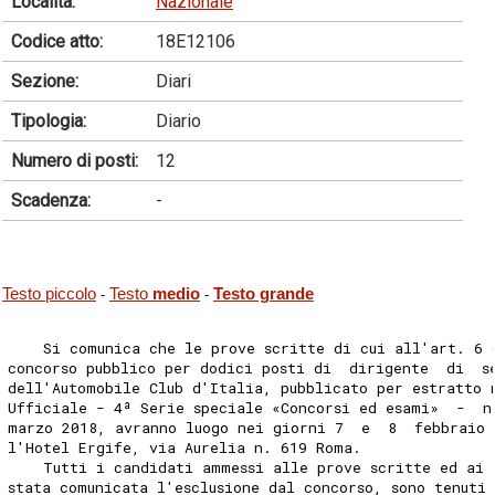
Località:
Nazionale
Codice atto:
18E12106
Sezione:
Diari
Tipologia:
Diario
Numero di posti:
12
Scadenza:
-
Testo piccolo
Testo
medio
Testo grande
-
-
    Si comunica che le prove scritte di cui all'art. 6 
concorso pubblico per dodici posti di  dirigente  di  s
dell'Automobile Club d'Italia, pubblicato per estratto 
Ufficiale - 4ª Serie speciale «Concorsi ed esami»  -  n
marzo 2018, avranno luogo nei giorni 7  e  8  febbraio 
l'Hotel Ergife, via Aurelia n. 619 Roma. 
    Tutti i candidati ammessi alle prove scritte ed ai 
stata comunicata l'esclusione dal concorso, sono tenuti