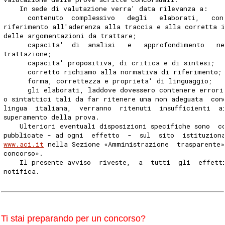
    In sede di valutazione verra' data rilevanza a: 
      contenuto  complessivo   degli   elaborati,   con
riferimento all'aderenza alla traccia e alla corretta 
delle argomentazioni da trattare; 
      capacita'  di  analisi   e   approfondimento   ne
trattazione; 
      capacita' propositiva, di critica e di sintesi; 
      corretto richiamo alla normativa di riferimento;
      forma, correttezza e proprieta' di linguaggio; 
      gli elaborati, laddove dovessero contenere errori
o sintattici tali da far ritenere una non adeguata  con
lingua  italiana,  verranno  ritenuti  insufficienti  a
superamento della prova. 
    Ulteriori eventuali disposizioni specifiche sono  c
pubblicate - ad ogni  effetto  -  sul  sito  istituzion
www.aci.it
 nella Sezione «Amministrazione  trasparente»
concorso». 
    Il presente avviso  riveste,  a  tutti  gli  effett
notifica. 
Ti stai preparando per un concorso?