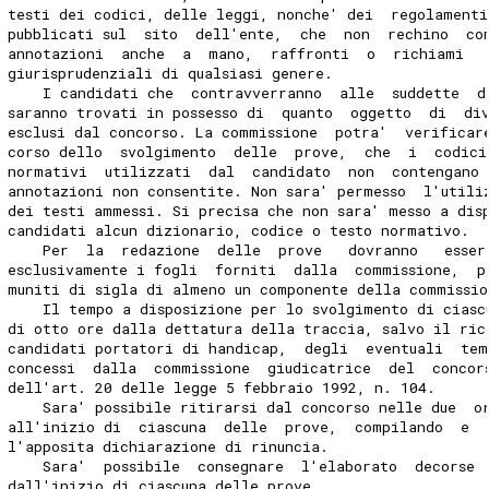
testi dei codici, delle leggi, nonche' dei  regolamenti
pubblicati sul  sito  dell'ente,  che  non  rechino  co
annotazioni  anche  a  mano,  raffronti  o  richiami  
giurisprudenziali di qualsiasi genere. 
    I candidati che  contravverranno  alle  suddette  d
saranno trovati in possesso di  quanto  oggetto  di  di
esclusi dal concorso. La commissione  potra'  verificar
corso dello  svolgimento  delle  prove,  che  i  codici
normativi  utilizzati  dal  candidato  non  contengano
annotazioni non consentite. Non sara' permesso  l'utili
dei testi ammessi. Si precisa che non sara' messo a dis
candidati alcun dizionario, codice o testo normativo. 
    Per  la  redazione  delle  prove   dovranno   esser
esclusivamente i fogli  forniti  dalla  commissione,  p
muniti di sigla di almeno un componente della commissio
    Il tempo a disposizione per lo svolgimento di ciasc
di otto ore dalla dettatura della traccia, salvo il ric
candidati portatori di handicap,  degli  eventuali  tem
concessi  dalla  commissione  giudicatrice  del  concor
dell'art. 20 delle legge 5 febbraio 1992, n. 104. 
    Sara' possibile ritirarsi dal concorso nelle due  o
all'inizio di  ciascuna  delle  prove,  compilando  e  
l'apposita dichiarazione di rinuncia. 
    Sara'  possibile  consegnare  l'elaborato  decorse 
dall'inizio di ciascuna delle prove. 