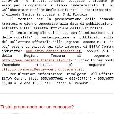
27.04.2011, e' indetto concorso  pubblico  unificato  p
esami per la copertura  a  tempo  indeterminato  di  n.
Collaboratore Professionale Sanitario - Fisioterapista 
l'Azienda Sanitaria Locale n. 3 di Pistoia. 
    Il  termine  per  la  presentazione  delle  domande
trentesimo giorno successivo alla data di pubblicazione
estratto sulla Gazzetta Ufficiale della Repubblica. 
    Il testo integrale del bando, con l'indicazione dei
delle modalita' di partecipazione, e' pubblicato  sulla
del Bollettino ufficiale della Regione Toscana n. 18 de
puo' essere consultato sul sito internet di ESTAV Centr
indirizzo:  
www.estav-centro.toscana.it
,  oppure  sul  
della      Regione      Toscana      al      seguente  
http://www.regione.toscana.it/burt
/ o ricevuto per post
facendone       richiesta        al        seguente    
ufficio.concorsi@estav-centro.toscana.it
. 
    Per ulteriori informazioni  rivolgersi  all'Ufficio
ESTAV Centro (tel. 055/6577662 - 055/6577647 - 055/6577
11,00 alle ore 13,00 dal Lunedi' al Venerdi'. 
Ti stai preparando per un concorso?