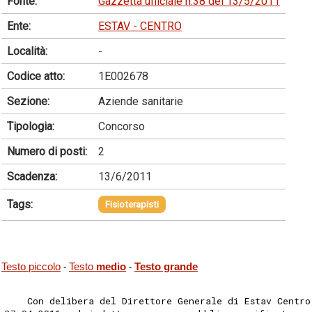
Fonte:
Gazzetta ufficiale n.38 del 13/5/2011
Ente:
ESTAV - CENTRO
Località:
-
Codice atto:
1E002678
Sezione:
Aziende sanitarie
Tipologia:
Concorso
Numero di posti:
2
Scadenza:
13/6/2011
Tags:
Fisioterapisti
Testo piccolo
Testo
medio
Testo grande
-
-
    Con delibera del Direttore Generale di Estav Centro