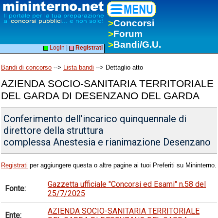
>
Concorsi
>
Forum
>
Bandi/G.U.
Login
|
Registrati
Bandi di concorso
-->
Lista bandi
--> Dettaglio atto
AZIENDA SOCIO-SANITARIA TERRITORIALE
DEL GARDA DI DESENZANO DEL GARDA
Conferimento dell'incarico quinquennale di
direttore della struttura
complessa Anestesia e rianimazione Desenzano
Registrati
per aggiungere questa o altre pagine ai tuoi Preferiti su Mininterno.
Gazzetta ufficiale "Concorsi ed Esami" n.58 del
Fonte:
25/7/2025
AZIENDA SOCIO-SANITARIA TERRITORIALE
Ente: