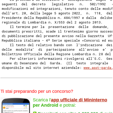
seguenti  del  decreto   legislativo   n.   502/1992   
modificazioni ed integrazioni, tenuto conto delle modif
dall'art. 20, della legge 5 agosto 2022,  n.  118,  dal
Presidente della Repubblica n. 484/1997 e dalla  delibe
regionale di Lombardia n. X/553 del 2 agosto 2013. 
    Il termine per la  presentazione  delle  domande, 
documenti prescritti, scade il trentesimo giorno succes
di pubblicazione del presente avviso nella Gazzetta  Uf
Repubblica italiana - 4ª Serie speciale «Concorsi ed es
    Il testo del relativo bando con  l'indicazione  dei
delle  modalita'  di  partecipazione  all'avviso  e'  p
Bollettino Ufficiale della Regione Lombardia n. 28 del 
    Per ulteriori informazioni rivolgersi all'S.C.  Ges
umane di Desenzano del  Garda.  (Il  testo  integrale  
disponibile sul sito internet aziendale: 
www.asst-garda
Ti stai preparando per un concorso?
Scarica l'
app ufficiale di Mininterno
per Android
e potrai: