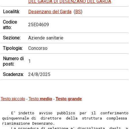
DEL GARDA DI DESENZANO DEL GARDA
Località:
Desenzano del Garda
(
BS
)
Codice
25E04609
atto:
Sezione:
Aziende sanitarie
Tipologia:
Concorso
Numero di
1
posti:
Scadenza:
24/8/2025
Testo piccolo
Testo
medio
Testo grande
-
-
    E' indetto  avviso  pubblico  per  il  conferimento
quinquennale di  direttore  della  struttura  complessa
rianimazione Desenzano. 
    La procedura di selezione e' disciplinata  dagli  a