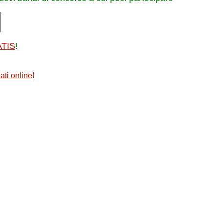
ATIS
!
ati online
!