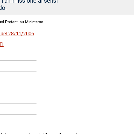
r l'ammissione ai sensi
do.
oi Preferiti su Mininterno.
91 del 28/11/2006
TI