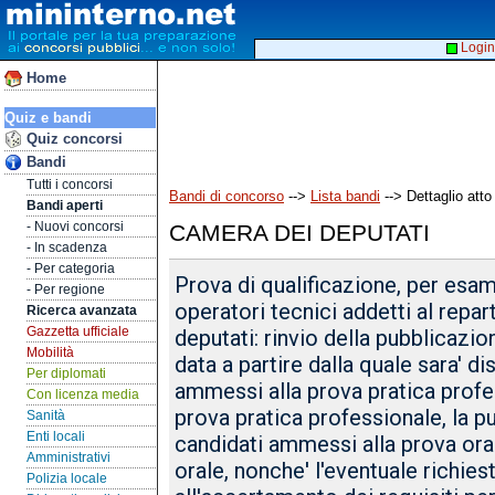
Login
Home
Quiz e bandi
Quiz concorsi
Bandi
Tutti i concorsi
Bandi di concorso
-->
Lista bandi
--> Dettaglio atto
Bandi aperti
- Nuovi concorsi
CAMERA DEI DEPUTATI
- In scadenza
- Per categoria
Prova di qualificazione, per esam
- Per regione
operatori tecnici addetti al repa
Ricerca avanzata
Gazzetta ufficiale
deputati: rinvio della pubblicazio
Mobilità
data a partire dalla quale sara' di
Per diplomati
ammessi alla prova pratica profe
Con licenza media
prova pratica professionale, la p
Sanità
Enti locali
candidati ammessi alla prova oral
Amministrativi
orale, nonche' l'eventuale richi
Polizia locale