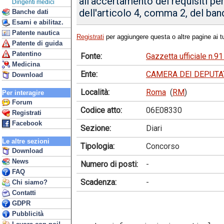
all'accertamento dei requisiti pe
Dirigenti medici
dell'articolo 4, comma 2, del ban
Banche dati
Esami e abilitaz.
Patente nautica
Registrati
per aggiungere questa o altre pagine ai tu
Patente di guida
Patentino
Fonte:
Gazzetta ufficiale n.
Medicina
Ente:
CAMERA DEI DEPUTA
Download
Località:
Roma
(
RM
)
Per interagire
Forum
Codice atto:
06E08330
Registrati
Facebook
Sezione:
Diari
Le altre sezioni
Tipologia:
Concorso
Download
News
Numero di posti:
-
FAQ
Scadenza:
-
Chi siamo?
Contatti
GDPR
Pubblicità