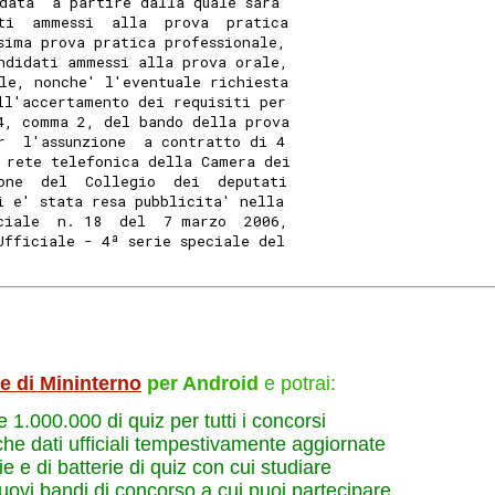
data  a partire dalla quale sara'
ti  ammessi  alla  prova  pratica
sima prova pratica professionale,
ndidati ammessi alla prova orale,
le, nonche' l'eventuale richiesta
ll'accertamento dei requisiti per
4, comma 2, del bando della prova
r  l'assunzione  a contratto di 4
 rete telefonica della Camera dei
one  del  Collegio  dei  deputati
i e' stata resa pubblicita' nella
ciale  n. 18  del  7 marzo  2006,
Ufficiale - 4ª serie speciale del
le di Mininterno
per Android
e potrai:
re 1.000.000 di quiz per tutti i concorsi
che dati ufficiali tempestivamente aggiornate
e e di batterie di quiz con cui studiare
nuovi bandi di concorso a cui puoi partecipare