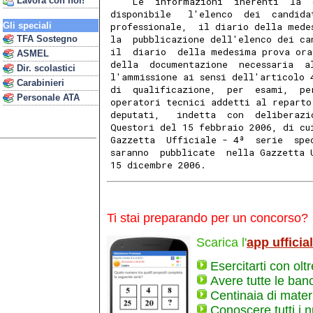
Lavora con noi!
    Le  informazioni  inerenti  la  
disponibile   l'elenco  dei  candida
Gli speciali
professionale,  il diario della mede
la  pubblicazione dell'elenco dei ca
TFA Sostegno
il  diario  della medesima prova ora
ASMEL
della  documentazione  necessaria  a
Dir. scolastici
l'ammissione ai sensi dell'articolo 
Carabinieri
di  qualificazione,  per  esami,  pe
Personale ATA
operatori tecnici addetti al reparto
deputati,   indetta  con  deliberazi
Questori del 15 febbraio 2006, di cu
Gazzetta  Ufficiale - 4ª  serie  spe
saranno  pubblicate  nella Gazzetta 
15 dicembre 2006.
Ti stai preparando per un concorso?
Scarica l'
app ufficia
Esercitarti con olt
Avere tutte le ban
Centinaia di materi
Conoscere tutti i 