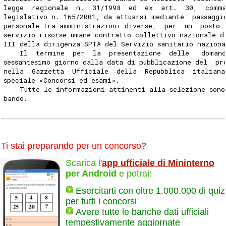
legge  regionale  n.  31/1998  ed  ex  art.  30,  comm
legislativo n. 165/2001, da attuarsi mediante  passaggi
personale tra amministrazioni diverse,  per  un  posto 
servizio risorse umane contratto collettivo nazionale d
III della dirigenza SPTA del Servizio sanitario naziona
    Il  termine  per  la  presentazione  delle   domand
sessantesimo giorno dalla data di pubblicazione del  pr
nella  Gazzetta  Ufficiale  della  Repubblica  italiana
speciale «Concorsi ed esami». 
    Tutte le informazioni attinenti alla selezione sono
bando. 
Ti stai preparando per un concorso?
Scarica l'
app ufficiale di Mininterno
per Android
e potrai:
Esercitarti con oltre 1.000.000 di quiz
per tutti i concorsi
Avere tutte le banche dati ufficiali
tempestivamente aggiornate