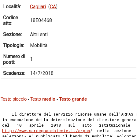
Località:
Cagliari
(
CA
)
Codice
18E04468
atto:
Sezione:
Altri enti
Tipologia:
Mobilità
Numero di
1
posti:
Scadenza:
14/7/2018
Testo piccolo
Testo
medio
Testo grande
-
-
    Il direttore del servizio risorse umane dell'ARPAS 
in esecuzione della determinazione del direttore genera
del   10   aprile   2018   sul   sito   istituzionale  
http://www.sardegnaambiente.it/arpas
/  nella  sezione  
selezioni» e' pubblicato il bando di mobilita' volontar