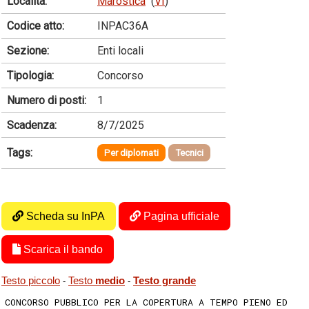
Località:
Marostica
(
VI
)
Codice atto:
INPAC36A
Sezione:
Enti locali
Tipologia:
Concorso
Numero di posti:
1
Scadenza:
8/7/2025
Tags:
Per diplomati
Tecnici
Scheda su InPA
Pagina ufficiale
Scarica il bando
Testo piccolo
Testo
medio
Testo grande
-
-
CONCORSO PUBBLICO PER LA COPERTURA A TEMPO PIENO ED