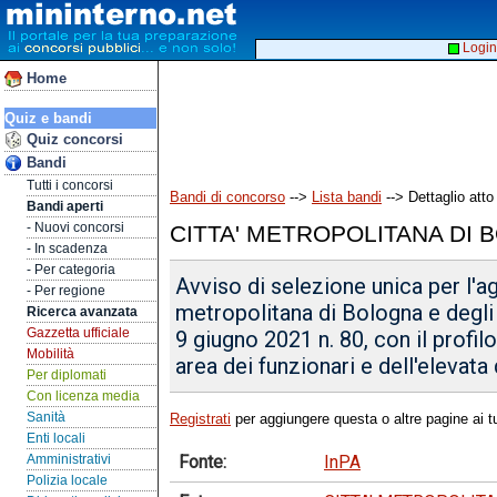
Login
Home
Quiz e bandi
Quiz concorsi
Bandi
Tutti i concorsi
Bandi di concorso
-->
Lista bandi
--> Dettaglio atto
Bandi aperti
- Nuovi concorsi
CITTA' METROPOLITANA DI
- In scadenza
- Per categoria
Avviso di selezione unica per l'ag
- Per regione
metropolitana di Bologna e degli a
Ricerca avanzata
Gazzetta ufficiale
9 giugno 2021 n. 80, con il profil
Mobilità
area dei funzionari e dell'elevat
Per diplomati
Con licenza media
Sanità
Registrati
per aggiungere questa o altre pagine ai tu
Enti locali
Fonte:
InPA
Amministrativi
Polizia locale