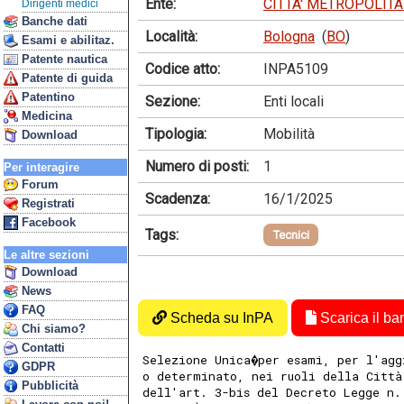
Ente:
CITTA' METROPOLIT
Dirigenti medici
Banche dati
Località:
Bologna
(
BO
)
Esami e abilitaz.
Patente nautica
Codice atto:
INPA5109
Patente di guida
Patentino
Sezione:
Enti locali
Medicina
Tipologia:
Mobilità
Download
Numero di posti:
1
Per interagire
Forum
Scadenza:
16/1/2025
Registrati
Facebook
Tags:
Tecnici
Le altre sezioni
Download
News
FAQ
Scheda su InPA
Scarica il ba
Chi siamo?
Contatti
Selezione Unica�per esami, per l'agg
GDPR
o determinato, nei ruoli della Città
Pubblicità
dell'art. 3-bis del Decreto Legge n.