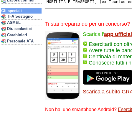
Lavora con noi!
MOBILITÀ E TRASPORTI, (ex Tecnico es
Gli speciali
TFA Sostegno
ASMEL
Ti stai preparando per un concorso?
Dir. scolastici
Scarica l'
app ufficia
Carabinieri
Personale ATA
Esercitarti con olt
Avere tutte le ban
Centinaia di materi
Conoscere tutti i 
Scaricala subito GR
Non hai uno smartphone Android?
Esercit