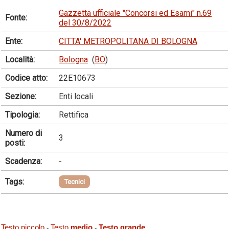
Gazzetta ufficiale "Concorsi ed Esami" n.69
Fonte:
del 30/8/2022
Ente:
CITTA' METROPOLITANA DI BOLOGNA
Località:
Bologna
(
BO
)
Codice atto:
22E10673
Sezione:
Enti locali
Tipologia:
Rettifica
Numero di
3
posti:
Scadenza:
-
Tags:
Tecnici
Testo piccolo
Testo
medio
Testo grande
-
-