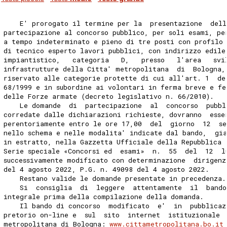
    E' prorogato il termine per la  presentazione  del
partecipazione al concorso pubblico, per soli esami, pe
a tempo indeterminato e pieno di tre posti con profilo 
di tecnico esperto lavori pubblici, con indirizzo edile
impiantistico,   categoria   D,   presso   l'area   svi
infrastrutture della Citta' metropolitana  di  Bologna,
riservato alle categorie protette di cui all'art. 1  de
68/1999 e in subordine ai volontari in ferma breve e fe
delle Forze armate (decreto legislativo n. 66/2010). 
    Le domande  di  partecipazione  al  concorso  pubbl
corredate dalle dichiarazioni richieste, dovranno  esse
perentoriamente entro le ore 17,00  del  giorno  12  s
nello schema e nelle modalita' indicate dal bando,  gia
in estratto, nella Gazzetta Ufficiale della Repubblica 
Serie speciale «Concorsi ed  esami»  n.  55  del  12  l
successivamente modificato con determinazione  dirigenz
del 4 agosto 2022, P.G. n. 49098 del 4 agosto 2022. 
    Restano valide le domande presentate in precedenza.
    Si  consiglia  di  leggere  attentamente  il  bando
integrale prima della compilazione della domanda. 
    Il bando di concorso  modificato  e'  in  pubblicaz
pretorio on-line e  sul  sito  internet  istituzionale 
metropolitana di Bologna: 
www.cittametropolitana.bo.it