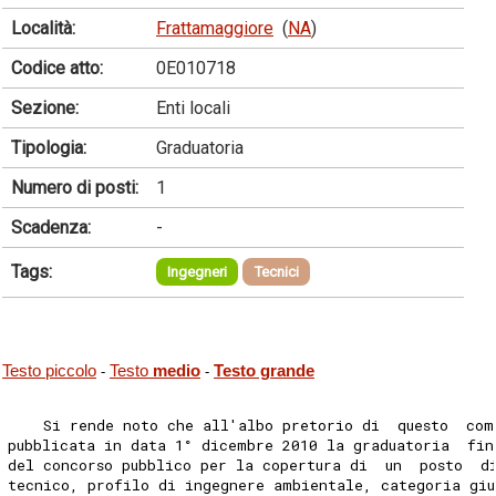
Località:
Frattamaggiore
(
NA
)
Codice atto:
0E010718
Sezione:
Enti locali
Tipologia:
Graduatoria
Numero di posti:
1
Scadenza:
-
Tags:
Ingegneri
Tecnici
Testo piccolo
Testo
medio
Testo grande
-
-
    Si rende noto che all'albo pretorio di  questo  com
pubblicata in data 1° dicembre 2010 la graduatoria  fin
del concorso pubblico per la copertura di  un  posto  d
tecnico, profilo di ingegnere ambientale, categoria giu