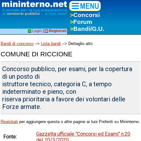
>
Concorsi
>
Forum
>
Bandi/G.U.
Login
|
Registrati
Bandi di concorso
-->
Lista bandi
--> Dettaglio atto
COMUNE DI RICCIONE
Concorso pubblico, per esami, per la copertura
di un posto di
istruttore tecnico, categoria C, a tempo
indeterminato e pieno, con
riserva prioritaria a favore dei volontari delle
Forze armate.
Registrati
per aggiungere questa o altre pagine ai tuoi Preferiti su Mininterno.
Gazzetta ufficiale "Concorsi ed Esami" n.20
Fonte:
del 10/3/2020