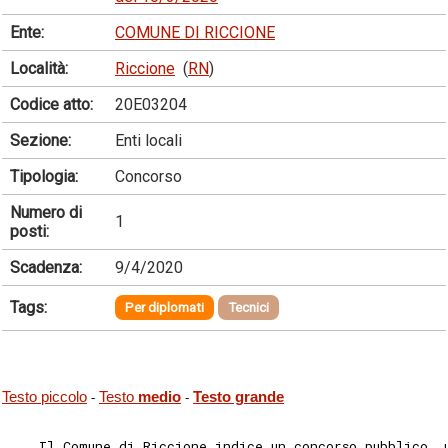
Ente:
COMUNE DI RICCIONE
Località:
Riccione
(
RN
)
Codice atto:
20E03204
Sezione:
Enti locali
Tipologia:
Concorso
Numero di
1
posti:
Scadenza:
9/4/2020
Tags:
Per diplomati
Tecnici
Testo piccolo
Testo
medio
Testo grande
-
-
    Il Comune di Riccione indice un concorso pubblico, 