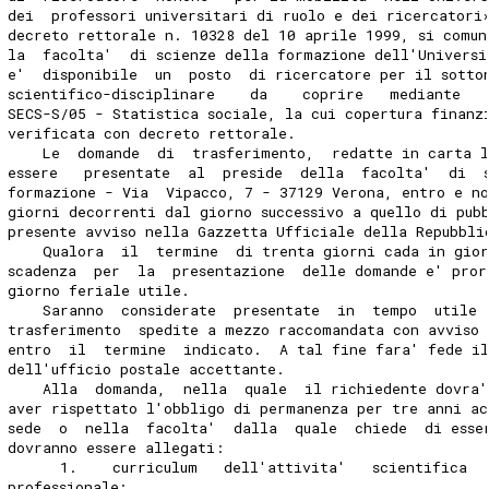
dei  professori universitari di ruolo e dei ricercatori
decreto rettorale n. 10328 del 10 aprile 1999, si comun
la  facolta'  di scienze della formazione dell'Universi
e'  disponibile  un  posto  di ricercatore per il sotto
scientifico-disciplinare    da    coprire   mediante   
SECS-S/05 - Statistica sociale, la cui copertura finanz
verificata con decreto rettorale.
    Le  domande  di  trasferimento,  redatte in carta 
essere   presentate  al  preside  della  facolta'  di  
formazione - Via  Vipacco, 7 - 37129 Verona, entro e n
giorni decorrenti dal giorno successivo a quello di pub
presente avviso nella Gazzetta Ufficiale della Repubbli
    Qualora  il  termine  di trenta giorni cada in gior
scadenza  per  la  presentazione  delle domande e' pror
giorno feriale utile.
    Saranno  considerate  presentate  in  tempo  utile 
trasferimento  spedite a mezzo raccomandata con avviso
entro  il  termine  indicato.  A tal fine fara' fede i
dell'ufficio postale accettante.
    Alla  domanda,  nella  quale  il richiedente dovra'
aver rispettato l'obbligo di permanenza per tre anni a
sede  o  nella  facolta'  dalla  quale  chiede  di esse
dovranno essere allegati:
      1.    curriculum   dell'attivita'   scientifica  
professionale;