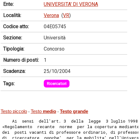
Ente:
UNIVERSITA' DI VERONA
Località:
Verona
(
VR
)
Codice atto:
04E05745
Sezione:
Università
Tipologia:
Concorso
Numero di posti:
1
Scadenza:
25/10/2004
Tags:
Ricercatori
Testo piccolo
Testo
medio
Testo grande
-
-
    Ai  sensi  dell'art. 3  della  legge  3 luglio 1998
«Regolamento  recante  norme  per la copertura mediant
dei  posti vacanti di professore ordinario, di professo
di  ricercatore  nonche'  per la mobilita' nell'Univers