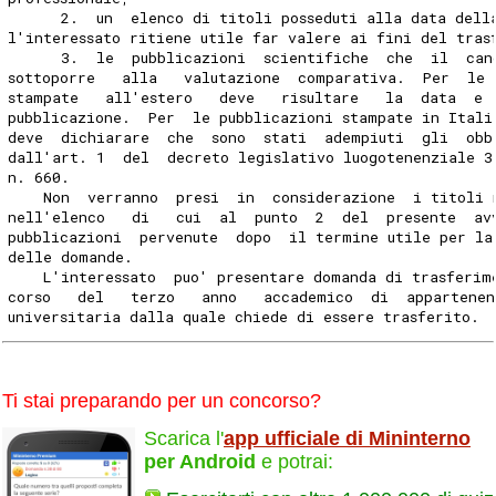
      2.  un  elenco di titoli posseduti alla data dell
l'interessato ritiene utile far valere ai fini del tras
      3.  le  pubblicazioni  scientifiche  che  il  can
sottoporre   alla   valutazione  comparativa.  Per  le 
stampate   all'estero   deve   risultare   la  data  e 
pubblicazione.  Per  le pubblicazioni stampate in Itali
deve  dichiarare  che  sono  stati  adempiuti  gli  obb
dall'art. 1  del  decreto legislativo luogotenenziale 3
n. 660.
    Non  verranno  presi  in  considerazione  i titoli 
nell'elenco   di   cui  al  punto  2  del  presente  av
pubblicazioni  pervenute  dopo  il termine utile per la
delle domande.
    L'interessato  puo' presentare domanda di trasferim
corso   del   terzo   anno   accademico  di  appartenen
universitaria dalla quale chiede di essere trasferito.
Ti stai preparando per un concorso?
Scarica l'
app ufficiale di Mininterno
per Android
e potrai: